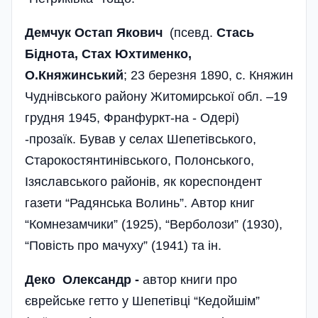
Демчук Остап Якович
(псевд.
Стась
Біднота, Стах Юхтименко,
О.Княжинський
; 23 березня 1890, с. Княжин
Чуднівського району Житомирської обл. –19
грудня 1945, Франфуркт-на - Одері)
-прозаїк. Бував у селах Шепетівського,
Старокостянтинівського, Полонського,
Ізяславського районів, як кореспондент
газети “Радянська Волинь”. Автор книг
“Комнезамчики” (1925), “Верболози” (1930),
“Повість про мачуху” (1941) та ін.
Деко Олександр -
автор книги про
єврейське гетто у Шепетівці “Кедойшім”