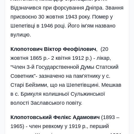
Відзначився при форсування Дніпра. Звання
присвоєно 30 жовтня 1943 року. Помер у
Шепетівці в 1946 році. Його ім’ям названо
вулицю.
Клопотович Віктор Феофілович
, (20
жовтня 1865 р.- 2 квітня 1912 р.) - лікар,
“Член 3-й Государственной Думы Статский
Советник”- зазначено на пам’ятнику у с.
Старі Бейзими, що на Шепетівщині. Мешкав
в с. Брикуля колишньої Сульжинської
волості Заславського повіту.
Клопотовський Фелікс Адамович
(1893 –
1965) - член ревкому у 1919 р., перший