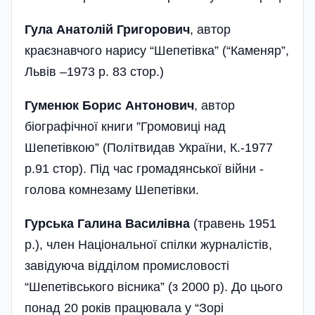
Гула Анатолій Григорович
, автор
краєзнавчого нарису “Шепетівка” (“Каменяр”,
Львів –1973 р. 83 стор.)
Гуменюк Борис Антонович
, автор
біографічної книги ”Громовиці над
Шепетівкою” (Політвидав України, К.-1977
р.91 стор). Під час громадянської війни -
голова комнезаму Шепетівки.
Гурська Галина Василівна
(травень 1951
р.), член Національної спілки журналістів,
завідуюча відділом промисловості
“Шепетівського вісника” (з 2000 р). До цього
понад 20 років працювала у “Зорі