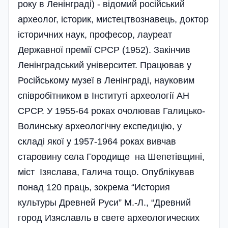
року в Ленінграді) - відомий російський
археолог, історик, мистецтвознавець, доктор
історичних наук, професор, лауреат
Державної премії СРСР (1952). Закінчив
Ленінградський університет. Працював у
Російському музеї в Ленінграді, науковим
співробітником в Інституті археології АН
СРСР. У 1955-64 роках очолював Галицько-
Волинську археологічну експедицію, у
складі якої у 1957-1964 роках вивчав
старовину села Городище на Шепетівщині,
міст Ізяслава, Галича тощо. Опублікував
понад 120 праць, зокрема “История
культуры Древней Руси” М.-Л., “Древний
город Изяславль в свете археологических