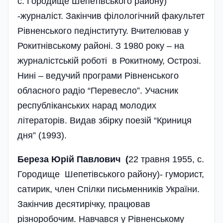
с. Городище Шепетівського району)
-журналіст. Закінчив філологічний факультет
Рівненського педінституту. Вчителював у
Рокитнівському районі. З 1980 року – на
журналістській роботі в Рокитному, Острозі.
Нині – ведучий програми Рівненського
обласного радіо “Перевесло”. Учасник
республіканських нарад молодих
літераторів. Видав збірку поезій “Криниця
дня” (1993).
Береза Юрій Павлович (
22 травня 1955, с.
Городище Шепетівського району)- гуморист,
сатирик, член Спілки письменників України.
Закінчив десятирічку, працював
різноробочим. Навчався у Рівненському