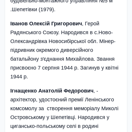
будівельно-монтажного управління №5 м
.Шепетівки (1979).
Іванов Олексій Григорович
, Герой
Радянського Союзу. Народився в с.Ново-
Олександрівка Новосибірської обл. Мінер-
підривник окремого диверсійного
батальйону з'єднання Михайлова. Звання
присвоєно 7 серпня 1944 р. Загинув у квітні
1944 р.
Ігнащенко Анатолій Федорович
, -
архітектор, удостоєний премії Ленінського
комсомолу за створення меморіалу Миколі
Островському у Шепетівці. Народився у
цигансько-польському селі в родині