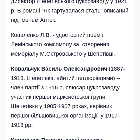
директор Шепетівського цукрозаводу у 1921
р. В романі “Як гартувалася сталь” описаний
під іменем Антек.
Коваленко Л.В. - удостоєний премії
Ленінського комсомолу за створення
меморіалу М.Островського у Шепетівці.
Ковальчук Василь Олександрович
(1887-
1918, Шепетівка, вбитий петлюрівцями) –
член партії з 1916 р, слюсар цукрозаводу,
учасник першої марксистської групи
Шепетівки у 1905-1907 роках, керівник
першої більшовицької організації у 1917-
1918 рр.
Ковальчук Володя
, юний месник з