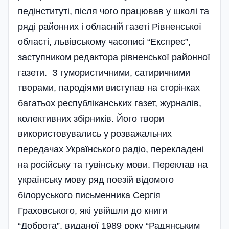
педінституті, після чого працював у школі та
ряді районних і обласній газеті Рівненської
області, львівському часописі “Експрес”,
заступником редактора рівненської районної
газети. З гумористичними, сатиричними
творами, пародіями виступав на сторінках
багатьох республіканських газет, журналів,
колективних збірників. Його твори
використовувались у розважальних
передачах Українського радіо, перекладені
на російську та тувінську мови. Переклав на
українську мову ряд поезій відомого
білоруського письменника Сергія
Граховського, які увійшли до книги
“Доброта”, виданої 1989 року “Радянським