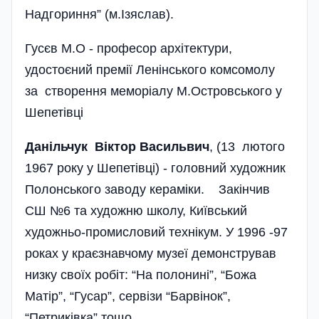
Надгориння” (м.Ізяслав).
Гусєв М.О - професор архітектури,
удостоєний премії Ленінського комсомолу
за створення меморіалу М.Островського у
Шепетівці
Данільчук Віктор Васильвич
, (13 лютого
1967 року у Шепетівці) - головний художник
Полонського заводу кераміки. Закінчив
СШ №6 та художню школу, Київський
художньо-промисловий технікум. У 1996 -97
роках у краєзнавчому музеї демонстрував
низку своїх робіт: “На полонині”, “Божа
Матір”, “Гусар”, сервізи “Барвінок”,
“Петриківка” тощо.