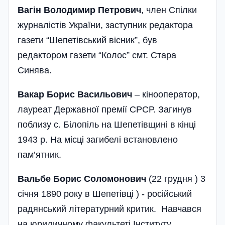
Вагін Володимир Петрович
, член Спілки
журналістів України, заступник редактора
газети “Шепетівський вісник”, був
редактором газети “Колос” смт. Стара
Синява.
Вакар Борис Васильович
– кінооператор,
лауреат Державної премії СРСР. Загинув
поблизу с. Білопіль на Шепетівщині в кінці
1943 р. На місці загибелі встановлено
пам’ятник.
Вальбе Борис Соломонович
(22 грудня ) 3
січня 1890 року в Шепетівці ) - російський
радянський літературний критик. Навчався
на юридичному факультеті Інституту