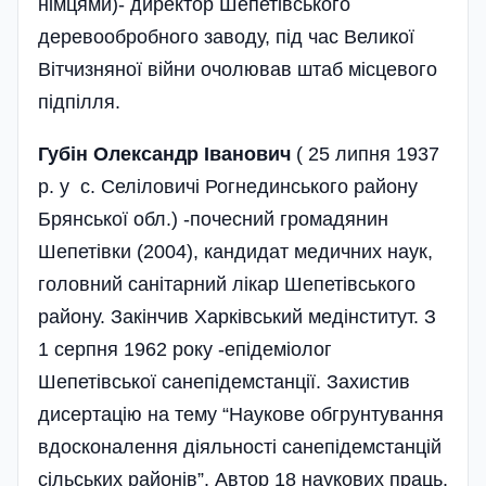
німцями)- директор Шепетівського
деревообробного заводу, під час Великої
Вітчизняної війни очолював штаб місцевого
підпілля.
Губін Олександр Іванович
( 25 липня 1937
р. у с. Селіловичі Рогнединського району
Брянської обл.) -почесний громадянин
Шепетівки (2004), кандидат медичних наук,
головний санітарний лікар Шепетівського
району. Закінчив Харківський медінститут. З
1 серпня 1962 року -епідеміолог
Шепетівської санепідемстанції. Захистив
дисертацію на тему “Наукове обгрунтування
вдосконалення діяльності санепідемстанцій
сільських районів”. Автор 18 наукових праць.