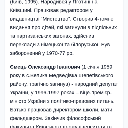
(Київ, 1995). Народився у Яготині на
Київщині. Працював редактором у
видавництві “Мистецтво”. Створив 4-томне
видання про дітей, які загинули в підпільних
та партизанських загонах, здійснив
переклади з німецької та білоруської. Був
заборонений у 1970-77 рр.
Ємець Олександр Іванович
(1 січня 1959
року в с.Велика Медведівка Шепетівського
району, трагічно загинув) - народний депутат
України, у 1996-1997 роках – віце-прем’єр-
міністр України з політико-правових питань.
Батько працював директором школи, мати
фельдшером. Закінчив філософський
факультет Київського держуніверситету та