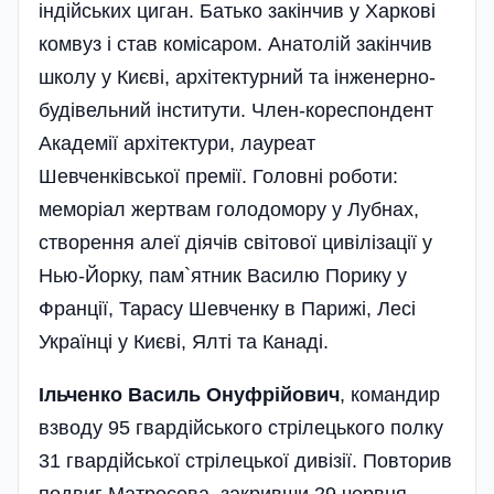
індійських циган. Батько закінчив у Харкові
комвуз і став комісаром. Анатолій закінчив
школу у Києві, архітектурний та інженерно-
будівельний інститути. Член-кореспондент
Академії архітектури, лауреат
Шевченківської премії. Головні роботи:
меморіал жертвам голодомору у Лубнах,
створення алеї діячів світової цивілізації у
Нью-Йорку, пам`ятник Василю Порику у
Франції, Тарасу Шевченку в Парижі, Лесі
Українці у Києві, Ялті та Канаді.
Ільченко Василь Онуфрійович
, командир
взводу 95 гвардійського стрілецького полку
31 гвардійської стрілецької дивізії. Повторив
подвиг Матросова, закривши 29 червня