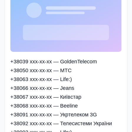
+38039 xxx-xx-xx — GoldenTelecom
+38050 xxx-xx-xx — МТС
+38063 xxx-xx-xx — Life:)
+38066 xxx-xx-xx — Jeans
+38067 xxx-xx-xx — Київстар
+38068 xxx-xx-xx — Beeline
+38091 xxx-xx-xx — Укртелеком 3G
+38092 xxx-xx-xx — Телесистеми України