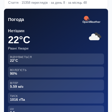
Стаття · 15358 переглядів · за день 8 · за місяць 48
Погода
Нетішин
22°C
Рвані Хмари
ВІДЧУВАЄТЬСЯ
22°C
ВОЛОГІСТЬ
90%
ВІТЕР
5.59 м/с
ТИСК
1016 гПа
UV