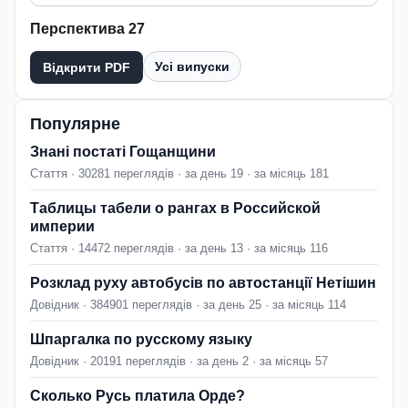
Перспектива 27
Усі випуски
Відкрити PDF
Популярне
Знані постаті Гощанщини
Стаття · 30281 переглядів · за день 19 · за місяць 181
Таблицы табели о рангах в Российской
империи
Стаття · 14472 переглядів · за день 13 · за місяць 116
Розклад руху автобусів по автостанції Нетішин
Довідник · 384901 переглядів · за день 25 · за місяць 114
Шпаргалка по русскому языку
Довідник · 20191 переглядів · за день 2 · за місяць 57
Сколько Русь платила Орде?