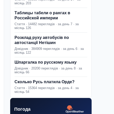
місяць 203
Таблицы табели о рангах в
Российской империи
Стаття · 14482 переглядів · за день 7 · за
місяць 126
Розклад руху автобусів по
автостанції Нетішин
Довідник · 384909 переглядів · за день 6 · за
місяць 122
Шпаргалка по русскому языку
Довідник · 20200 переглядів · за день 8 · за
місяць 66
Сколько Русь платила Орде?
Стаття · 15364 переглядів · за день 4 · за
місяць 54
Погода