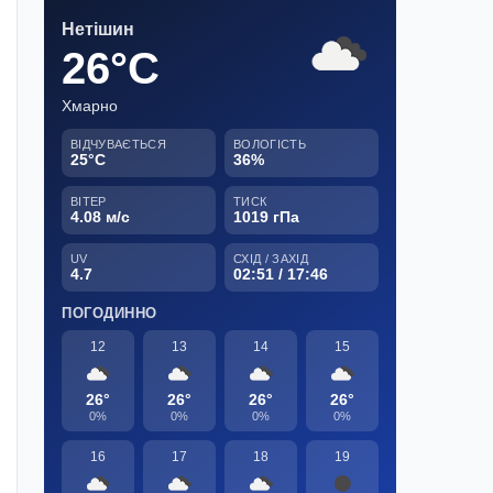
Нетішин
26°C
Хмарно
ВІДЧУВАЄТЬСЯ
ВОЛОГІСТЬ
25°C
36%
ВІТЕР
ТИСК
4.08 м/с
1019 гПа
UV
СХІД / ЗАХІД
4.7
02:51 / 17:46
ПОГОДИННО
12
13
14
15
26°
26°
26°
26°
0%
0%
0%
0%
16
17
18
19