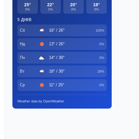
25°
22°
20°
18°
0%
0%
0%
0%
5 ДНІВ
Сб
16° / 26°
100%
Нд
13° / 26°
0%
Пн
14° / 30°
0%
Вт
18° / 30°
28%
Ср
11° / 25°
0%
Weather data by OpenWeather