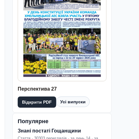
Перспектива 27
Усі випуски
Відкрити PDF
Популярне
Знані постаті Гощанщини
Стаття · 30303 переглядів · за день 14 · за