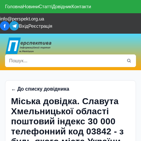
Головна
Новини
Статті
Довідник
Контакти
info@perspekt.org.ua
Вхід
Реєстрація
← До списку довідника
Міська довідка. Славута
Хмельницької області
поштовий індекс 30 000
телефонний код 03842 - з