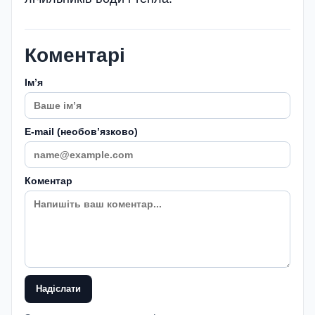
Коментарі
Імʼя
E-mail (необовʼязково)
Коментар
Надіслати