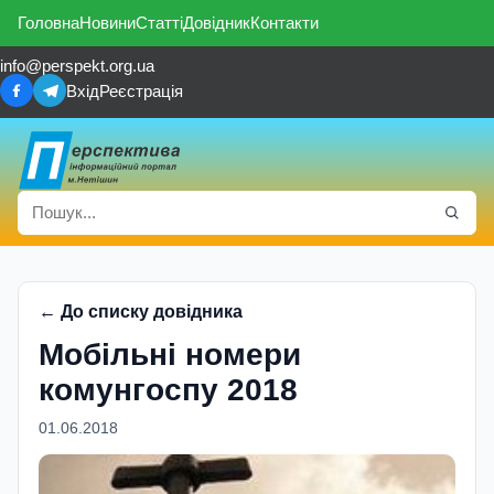
Головна
Новини
Статті
Довідник
Контакти
info@perspekt.org.ua
Вхід
Реєстрація
← До списку довідника
Мобiльнi номери
комунгоспу 2018
01.06.2018