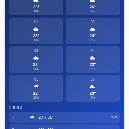
26°
26°
0%
0%
01
02
25°
24°
0%
0%
03
04
22°
23°
0%
0%
05
06
22°
23°
35%
8%
5 ДНІВ
Пт
20° / 31°
35%