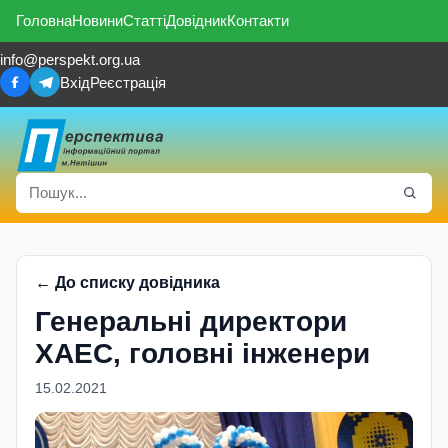
Головна
Новини
Статті
Довідник
Контакти
info@perspekt.org.ua
Вхід
Реєстрація
← До списку довідника
Генеральні директори
ХАЕС, головні інженери
15.02.2021