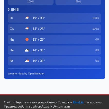
100%
80%
5 ДНІВ
Пт
19° / 30°
100%
Сб
14° / 26°
100%
Нд
13° / 26°
0%
Пн
14° / 31°
0%
Вт
19° / 31°
0%
Weather data by OpenWeather
Сайт «Перспектива» розроблено Олексієм
BinLiz
Гусаровим.
Правила роботи з сайтом
Архів PDF
Контакти