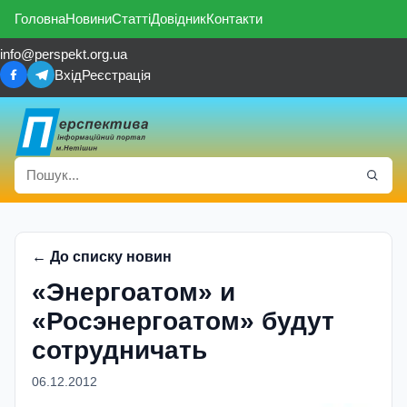
Головна
Новини
Статті
Довідник
Контакти
info@perspekt.org.ua
Вхід
Реєстрація
← До списку новин
«Энергоатом» и
«Росэнергоатом» будут
сотрудничать
06.12.2012