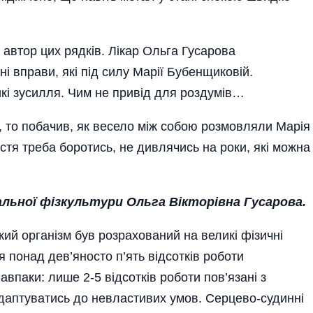
 автор цих рядків. Лікар Ольга Гусарова
і вправи, які під силу Марії Бубенщиковій.
икі зусилля. Чим не привід для роздумів…
и, то побачив, як весело між собою розмовляли Марія
стя треба боротись, не дивлячись на роки, які можна
вальної фізкультури Ольга Вікторівна Гусарова.
кий організм був розрахований на великі фізичні
 понад дев’яносто п’ять відсотків роботи
авпаки: лише 2-5 відсотків роботи пов’язані з
даптуватись до невластивих умов. Серцево-судинні