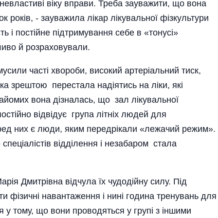
невластиві віку вправи. Треба зауважити, що вона
к років, - зауважила лікар лікувальної фізкультури
ь і постійне підтримування себе в «тонусі»
ливо й розраховували.
сили часті хвороби, високий артеріальний тиск,
нка зрештою перестала надіятись на ліки, які
айомих вона дізналась, що зал лікувальної
постійно відвідує група літніх людей для
еред них є люди, яким передрікали «лежачий режим».
спеціалістів відділення і незабаром стала
рія Дмитрівна відчула їх чудодійну силу. Під
и фізичні навантаження і нині година тренувань для
тя у тому, що вони проводяться у групі з іншими