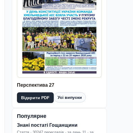
Перспектива 27
Усі випуски
Відкрити PDF
Популярне
Знані постаті Гощанщини
Стаття · 30247 переглядів · за день 11 · за