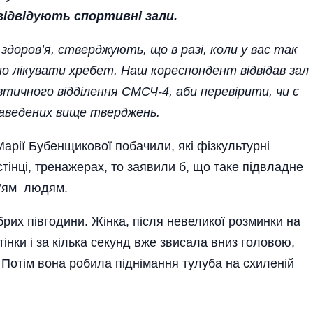
відвідують
спортивні
зали
.
здоров’я, стверджують, що в разі, коли у вас так
но лікувати хребет. Наш кореспондент відвідав зал
втичного відділення СМСЧ-4, аби перевірити, чи є
наведених вище тверджень.
Марії Бубенщикової побачили, які фізкультурні
тінці, тренажерах, то заявили б, що таке підвладне
’ям людям.
рих півгодини. Жінка, після невеликої розминки на
інки і за кілька секунд вже звисала вниз головою,
Потім вона робила піднімання тулуба на схиленій