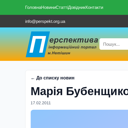
Головна
Новини
Статті
Довідник
Контакти
info@perspekt.org.ua
← До списку новин
Марія Бубенщико
17.02.2011