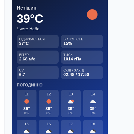
Нетішин
39°C
Чисте Небо
ВІДЧУВАЄТЬСЯ
ВОЛОГІСТЬ
37°C
15%
ВІТЕР
ТИСК
2.68 м/с
1014 гПа
UV
СХІД / ЗАХІД
6.7
02:48 / 17:50
ПОГОДИННО
11
12
13
14
39°
39°
39°
39°
0%
0%
0%
0%
15
16
17
18