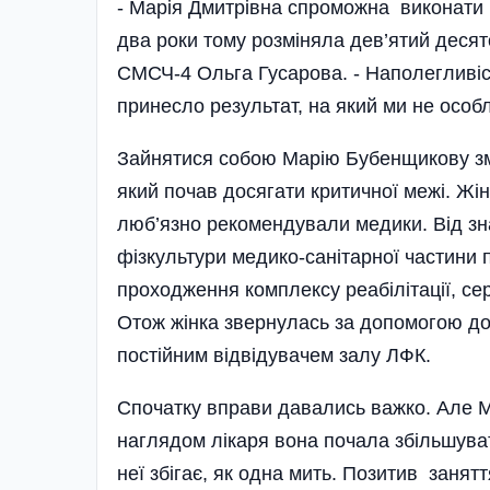
- Марія Дмитрівна спроможна виконати 
два роки тому розміняла дев’ятий десято
СМСЧ-4 Ольга Гусарова. - Наполегливіст
принесло результат, на який ми не особ
Зайнятися собою Марію Бубенщикову зму
який почав досягати критичної межі. Жі
люб’язно рекомендували медики. Від зн
фізкультури медико-санітарної частини 
проходження комплексу реабілітації, с
Отож жінка звернулась за допомогою до 
постійним від­відувачем залу ЛФК.
Спочатку вправи давались важко. Але Ма
наглядом лікаря вона почала збільшуват
неї збігає, як одна мить. Позитив занят