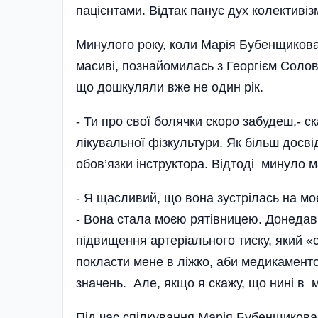
пацієнтами. Відтак панує дух колективіз
Минулого року, коли Марія Бубенщиков
масиві, познайомилась з Георгієм Соло
що дошкуляли вже не один рік.
- Ти про свої болячки скоро забудеш,- с
лікувальної фізкультури. Як більш досві
обов’язки інструктора. Відтоді минуло м
- Я щасливий, що вона зустрілась на мо
- Вона стала моєю рятівницею. Донедавн
підвищення артері­ального тиску, який «
покласти мене в ліжко, аби медикамент
значень. Але, якщо я скажу, що нині в ме
Під час спілкування Марія Бубенщикова