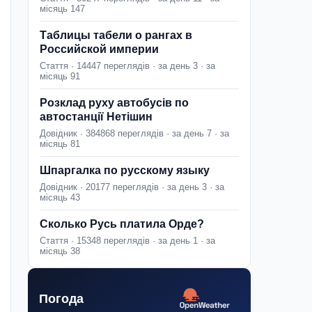
місяць 147
Таблицы табели о рангах в
Российской империи
Стаття · 14447 переглядів · за день 3 · за
місяць 91
Розклад руху автобусів по
автостанції Нетішин
Довідник · 384868 переглядів · за день 7 · за
місяць 81
Шпаргалка по русскому языку
Довідник · 20177 переглядів · за день 3 · за
місяць 43
Сколько Русь платила Орде?
Стаття · 15348 переглядів · за день 1 · за
місяць 38
Погода