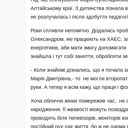
Алтайському краї. З дитинства пізнала
не розлучалась і після здобуття педагогі
Роки спливли непомітно. Додались проб
Олександром, які працюють на ХАЕС, за
енергетиків, аби мати змогу допомагат
знайшла і тут собі заняття, обробляти з
- Коли знайомі дізнались, що я почала 
Марія Дмитрівна,- то не могли второпати
руки. А тепер я всім кажу, що праця і фіз
Хоча обличчя жін­ки помережив час, не 
народження. Її жвавості можуть позаздри
проводять біля телевізорів, моніторів 
постійний рух дає життя, бо ж не дарма 