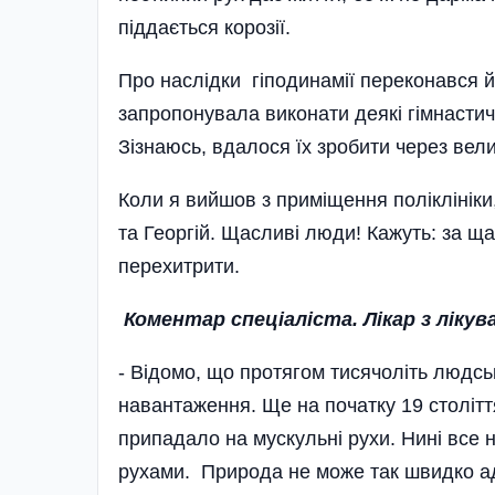
піддається корозії.
Про наслідки гіподинамії переконався й
запропонувала виконати деякі гімнастичн
Зізнаюсь, вдалося їх зробити через вел
Коли я вийшов з приміщення полі­клінік
та Георгій. Щасливі люди! Кажуть: за ща
перехитрити.
Коментар спеціаліста. Лікар з ліку
- Відомо, що протягом тисячоліть людсь
навантаження. Ще на початку 19 століття
припадало на мускульні рухи. Нині все н
рухами. Природа не може так швидко а