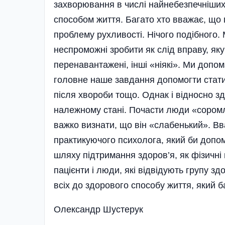
захворювання в числі найнебезпечніших
способом життя. Багато хто вважає, що п
проблему рухливості. Нічого подібного.
неспроможні зробити як слід вправу, яку
перенавантажені, інші «ніякі». Ми допо
головне наше завдання допомогти стати 
після хвороби тощо. Однак і відносно з
належному стані. Почасти люди «соромл
важко визнати, що він «слабенький». Вв
практикуючого психолога, який би допом
шляху підтримання здоров’я, як фізичні
пацієнти і люди, які відвідують групу з
всіх до здорового способу життя, який ба
Олександр Шустерук