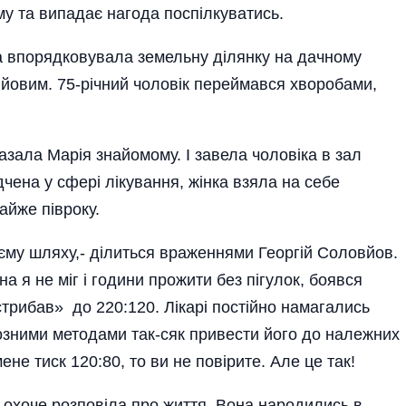
му та випадає нагода поспілкуватись.
а впорядковувала земельну ділянку на дачному
вйовим. 75-річний чоловік переймався хворобами,
казала Марія знайомому. І завела чоловіка в зал
дчена у сфері лікування, жінка взяла на себе
айже півроку.
єму шляху,- ділиться враженнями Георгій Соловйов.
а я не міг і години прожити без пігулок, боявся
стрибав» до 220:120. Лікарі постійно намагались
озними методами так-сяк привести його до належних
не тиск 120:80, то ви не повірите. Але це так!
 охоче розповіла про життя. Вона народились в