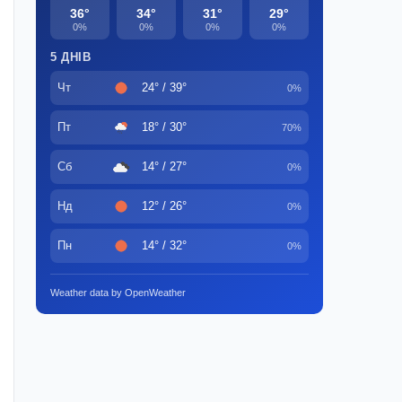
36°
34°
31°
29°
0%
0%
0%
0%
5 ДНІВ
Чт
24° / 39°
0%
Пт
18° / 30°
70%
Сб
14° / 27°
0%
Нд
12° / 26°
0%
Пн
14° / 32°
0%
Weather data by OpenWeather