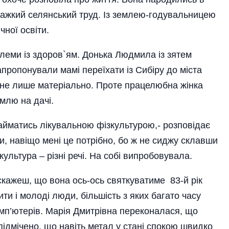
 важкий селянський труд. Із землею-годувальницею
чної освіти.
леми із здоров`ям. Донька Людмила із зятем
пропонували мамі переїхати із Сибіру до міста
и не лише матеріально. Проте працелюбна жінка
емлю на дачі.
займатись лікувальною фізкультурою,- розповідає
, навіщо мені це потрі­бно, бо ж не сиджу склавши
­культура – різні речі. На собі випробовувала.
скажеш, що вона ось-ось святкуватиме 83-й рік
ти і молоді люди, більшість з яких багато часу
комп’ютерів. Марія Дмитрівна переконалася, що
підмічено, що навіть метал у стані спокою швидко