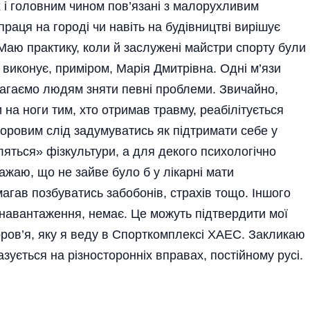
 і головним чином пов’язані з малорухливим
раця на городі чи навіть на будівництві вирішує
 Маю практику, коли й заслужені майстри спорту були
 виконує, приміром, Марія Дмитрівна. Одні м’язи
магаємо людям зняти певні проблеми. Звичайно,
на ноги тим, хто отримав травму, реабілітується
доровим слід задумуватись як підтримати себе у
яться» фізкультури, а для декого психологічно
ажаю, що не зайве було б у лікарні мати
агав позбуватись забобонів, страхів тощо. Іншого
 навантаження, не­має. Це можуть підтвердити мої
доров’я, яку я веду в Спорткомплексі ХАЕС. Закликаю
зується на різносторонніх вправах, пості­йному русі.