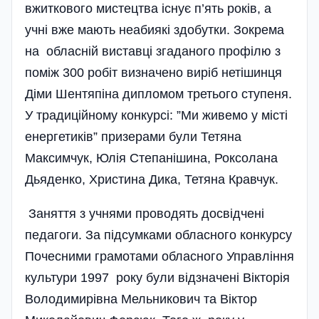
вжиткового мистецтва існує п’ять років, а
учні вже мають неабиякі здобутки. Зокрема
на обласній виставці згаданого профілю з
поміж 300 робіт визначено виріб нетішинця
Діми Шентяпіна дипломом третього ступеня.
У традиційному конкурсі: ”Ми живемо у місті
енергетиків” призерами були Тетяна
Максимчук, Юлія Степанішина, Роксолана
Дьяденко, Христина Дика, Тетяна Кравчук.
Заняття з учнями проводять досвідчені
педагоги. За підсумками обласного конкурсу
Почесними грамотами обласного Управління
культури 1997 року були відзначені Вікторія
Володимирівна Мельникович та Віктор