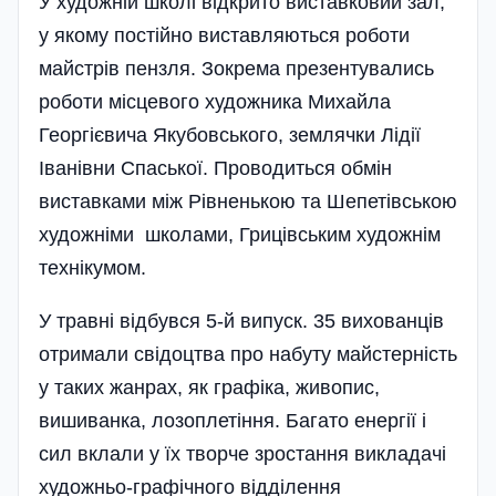
У художній школі відкрито виставковий зал,
у якому постійно виставляються роботи
майстрів пензля. Зокрема презентувались
роботи місцевого художника Михайла
Георгієвича Якубовського, землячки Лідії
Іванівни Спаської. Проводиться обмін
виставками між Рівненькою та Шепетівською
художніми школами, Грицівським художнім
технікумом.
У травні відбувся 5-й випуск. 35 вихованців
отримали свідоцтва про набуту майстерність
у таких жанрах, як графіка, живопис,
вишиванка, лозоплетіння. Багато енергії і
сил вклали у їх творче зростання викладачі
художньо-графічного відділення