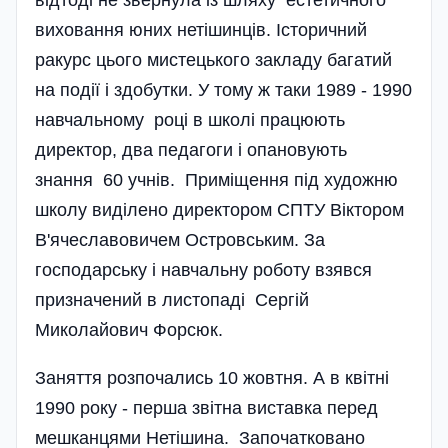
відтоді не звернула із шляху естетичного
виховання юних нетішинців. Історичний
ракурс цього мистецького закладу багатий
на події і здобутки. У тому ж таки 1989 - 1990
навчальному році в школі працюють
директор, два педагоги і опановують
знання 60 учнів. Приміщення під художню
школу виділено директором СПТУ Віктором
В'ячеславовичем Островським. За
господарську і навчальну роботу взявся
призначений в листопаді Сергій
Миколайович Форсюк.
Заняття розпочались 10 жовтня. А в квітні
1990 року - перша звітна виставка перед
мешканцями Нетішина. Започатковано