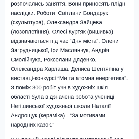
розпочались заняття. Вони приносять плідні
наслідки. Роботи Світлани Бондарук
(скульптура), Олександра Зайцева
(лозоплетіння), Олесі Куртяк (вишивка)
відзначаються під час “Дня міста”, Олени
Загрудницької, Іри Маслянчук, Андрія
Смолійчука, Роксолани Дяденко,
Олександра Харлаша, Дениса Шентяпіна у
виставці-конкурсі “Ми та атомна енергетика”.
З поміж 300 робіт учнів художніх шкіл
області була відзначена робота учениці
Нетішинської художньої школи Наталії
Андрощук (кераміка) - “За мотивами
народних казок.”