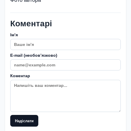
Фото автора
Коментарі
Імʼя
E-mail (необовʼязково)
Коментар
Надіслати