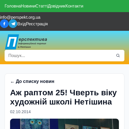
Головна
Новини
Статті
Довідник
Контакти
info@perspekt.org.ua
Вхід
Реєстрація
← До списку новин
Аж раптом 25! Чверть віку
художній школі Нетішина
02.10.2014