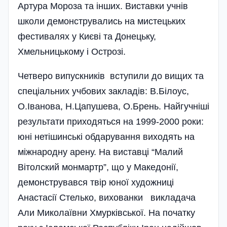
Артура Мороза та інших. Виставки учнів
школи демонструвались на мистецьких
фестивалях у Києві та Донецьку,
Хмельницькому і Острозі.
Четверо випускників вступили до вищих та
спеціальних учбових закладів: В.Білоус,
О.Іванова, Н.Цапушева, О.Брень. Найгучніші
результати приходяться на 1999-2000 роки:
юні нетішинські обдарування виходять на
міжнародну арену. На виставці “Малий
Вітолский монмартр”, що у Македонії,
демонструвався твір юної художниці
Анастасії Стелько, вихованки викладача
Али Миколаївни Хмурківської. На початку