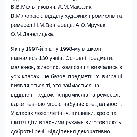
В.В.Мельникович, А.М.Макарик,
В.М.Форсюк, відділу художніх промислів та
ремесел Н.М.Венгерець, А.О.Мручак,
О.М.Данелицька.
Як і у 1997-й рік, у 1998-му в школі
навчались 130 учнів. Основні предмети:
малюнок, живопис, композиція вивчались в
усіх класах. Це базові предмети. У виграші
виявляються ті, хто займається на
відділенні художніх промислів та ремесел,
адже певною мірою набуває спеціальності.
У класах лозоплетіння, вишивки, крою та
шиття діти власними руками виготовляють
добротні речі. Відділення декоративно-