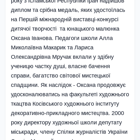
року з Ісламської Республіки Іран надійшов
диплом та срібна медаль, яких удостоїлась
на Першій міжнародній виставці-конкурсі
дитячої творчості та юнацького малюнка
Оксана Іванова. Педагоги школи Алла
Миколаївна Макарик та Лариса
Олександрівна Мручак вклали у здібну
ученицю частку душі, власне бачення
справи, багатство світової мистецької
спадщини. Як наслідок - Оксана продовжує
удосконалюватись на факультеті художнього
ткацтва Косівського художнього інституту
декоративно-прикладного мистецтва. 2000
року директору художньої школи депутату
міськради, члену Спілки журналістів України