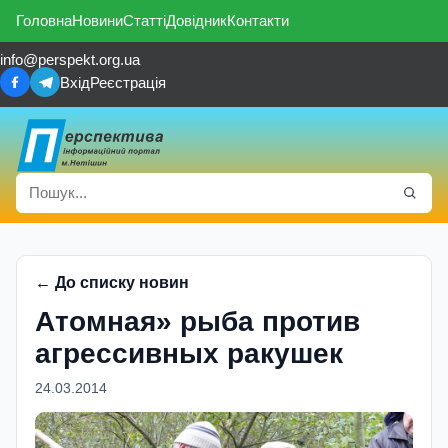
Головна
Новини
Статті
Довідник
Контакти
info@perspekt.org.ua
Вхід
Реєстрація
← До списку новин
Атомная» рыба против
агрессивных ракушек
24.03.2014