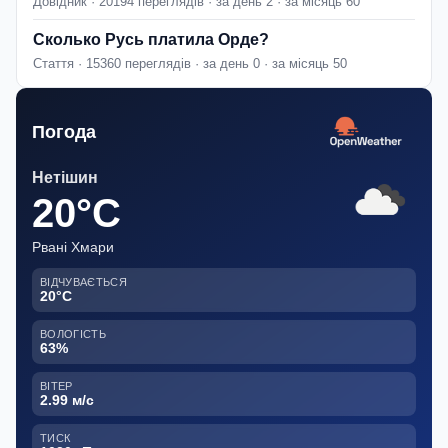
Довідник · 20194 переглядів · за день 2 · за місяць 60
Сколько Русь платила Орде?
Стаття · 15360 переглядів · за день 0 · за місяць 50
Погода
Нетішин
20°C
Рвані Хмари
ВІДЧУВАЄТЬСЯ
20°C
ВОЛОГІСТЬ
63%
ВІТЕР
2.99 м/с
ТИСК