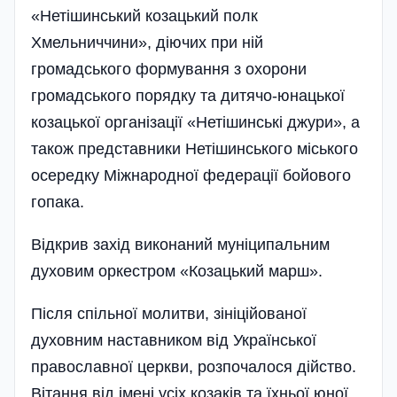
«Нетішинський козацький полк
Хмельниччини», діючих при ній
громадського формування з охорони
громадського порядку та дитячо-юнацької
козацької органі­зації «Нетішинські джури», а
також представники Нетішинського міського
осередку Міжнародної федерації бойового
гопака.
Відкрив захід виконаний муніципальним
духовим оркестром «Козацький марш».
Після спільної молитви, зініційованої
духовним наставником від Української
православної церкви, розпочалося дійство.
Вітання від імені усіх козаків та їхньої юної