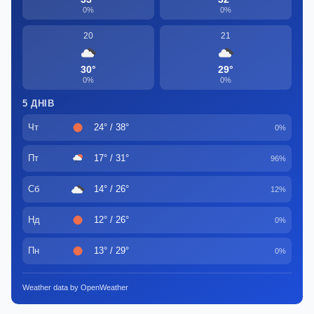
0%
0%
20
21
30°
29°
0%
0%
5 ДНІВ
Чт
24° / 38°
0%
Пт
17° / 31°
96%
Сб
14° / 26°
12%
Нд
12° / 26°
0%
Пн
13° / 29°
0%
Weather data by OpenWeather