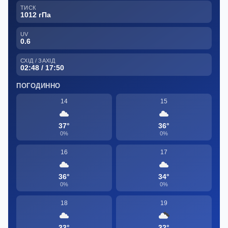
ТИСК
1012 гПа
UV
0.6
СХІД / ЗАХІД
02:48 / 17:50
ПОГОДИННО
14
15
37°
36°
0%
0%
16
17
36°
34°
0%
0%
18
19
33°
32°