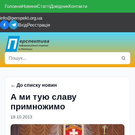
Головна
Новини
Статті
Довідник
Контакти
info@perspekt.org.ua
Вхід
Реєстрація
← До списку новин
А ми тую славу
примножимо
18.10.2013