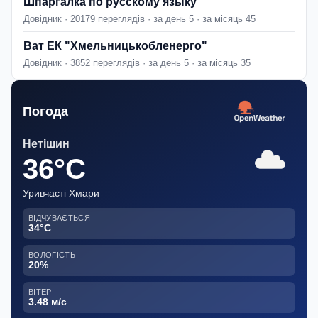
Шпаргалка по русскому языку
Довідник · 20179 переглядів · за день 5 · за місяць 45
Ват ЕК "Хмельницькобленерго"
Довідник · 3852 переглядів · за день 5 · за місяць 35
Погода
Нетішин
36°C
Уривчасті Хмари
ВІДЧУВАЄТЬСЯ
34°C
ВОЛОГІСТЬ
20%
ВІТЕР
3.48 м/с