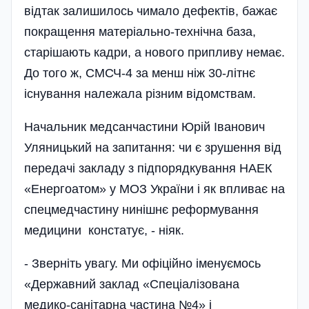
відтак залишилось чимало дефектів, бажає
покращення матеріально-технічна база,
старішають кадри, а нового припливу немає.
До того ж, СМСЧ-4 за менш ніж 30-літнє
існування належала різним відомствам.
Начальник медсанчастини Юрій Іванович
Уляницький на запитання: чи є зрушення від
передачі закладу з підпорядкування НАЕК
«Енергоатом» у МОЗ України і як впливає на
спецмедчастину нинішнє реформування
медицини констатує, - ніяк.
- Зверніть увагу. Ми офіційно іменуємось
«Державний заклад «Спеціалізована
медико-санітарна частина №4» і