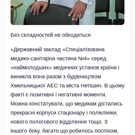
Без складностей не обходиться
«Державний заклад «Спеціалізована
медико-санітарна частина №4» серед
«наймолодших» медичних установ країни і
виникла вона разом з будівництвом
Хмельницької АЕС та міста Нетішин. В цьому
факті є позитивні і негативні моменти.
Можна констатувати, що медикам дістались
прекрасні корпуси стаціонару і полі­клініки,
нового пологового відділення тощо. З
іншого боку, багато що робилось поспіхом,