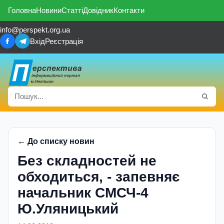
Головна
Новини
Статті
Довідник
Контакти
info@perspekt.org.ua
Вхід
Реєстрація
← До списку новин
Без складностей не
обходиться, - запевняє
начальник СМСЧ-4
Ю.Уляницький