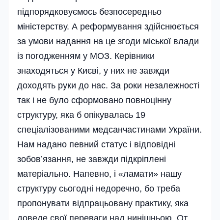
підпорядковуємось безпосередньо
міністерству. А реформування здій­снюється
за умови надання на це згоди міської влади
із погодженням у МОЗ. Керівники
знаходяться у Києві, у них не завжди
доходять руки до нас. За роки незалежності
так і не було сформовано повноцінну
структуру, яка б опікувалась 19
спеціалізованими медсанчастинами України.
Нам надано певний статус і відповідні
зобов’язання, не завжди підкріплені
матеріально. Напевно, і «ламати» нашу
структуру сьогодні недоречно, бо треба
пропонувати відпрацьовану практику, яка
доведе свої переваги над нині­шньою. От