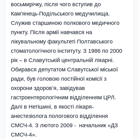
восьмирічку, після чого вступив до
Кам’янець-Подільського медучилища.
Служив старшиною полкового медичного
пункту. Після армії навчався на
лікувальному факультеті Полтавського
стоматологічного інституту. З 1986 по 2000
рік – в Славутській центральній лікарні.
Обирався депутатом Славутської міської
ради, був головою постійної комісії з
охорони здоров’я, заві­дував
гастроентерологічним відділенням ЦРЛ.
Далі в Нетішині, в якості лікаря-
анестезіолога пологового відділення
СМСЧ-4. З лютого 2009 - начальник «ДЗ
СМСЧ-4».