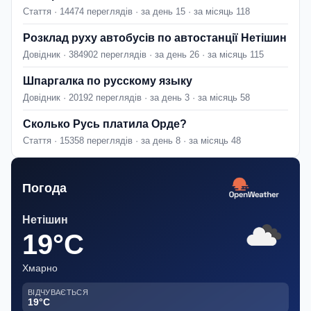
Стаття · 14474 переглядів · за день 15 · за місяць 118
Розклад руху автобусів по автостанції Нетішин
Довідник · 384902 переглядів · за день 26 · за місяць 115
Шпаргалка по русскому языку
Довідник · 20192 переглядів · за день 3 · за місяць 58
Сколько Русь платила Орде?
Стаття · 15358 переглядів · за день 8 · за місяць 48
Погода
Нетішин
19°C
Хмарно
ВІДЧУВАЄТЬСЯ
19°C