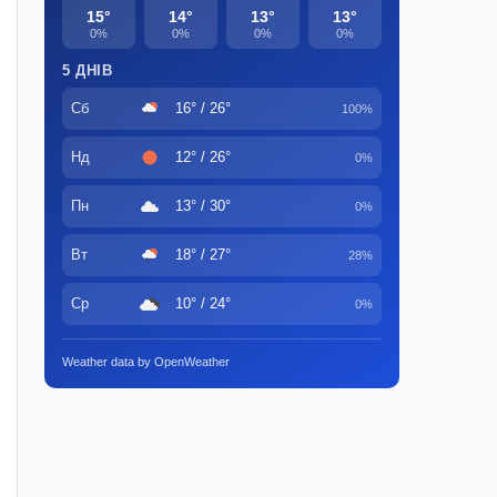
15°
14°
13°
13°
0%
0%
0%
0%
5 ДНІВ
Сб
16° / 26°
100%
Нд
12° / 26°
0%
Пн
13° / 30°
0%
Вт
18° / 27°
28%
Ср
10° / 24°
0%
Weather data by OpenWeather