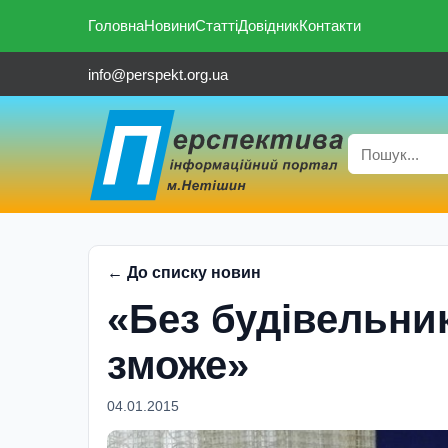
Головна
Новини
Статті
Довідник
Контакти
info@perspekt.org.ua
← До списку новин
«Без будiвельник
зможе»
04.01.2015