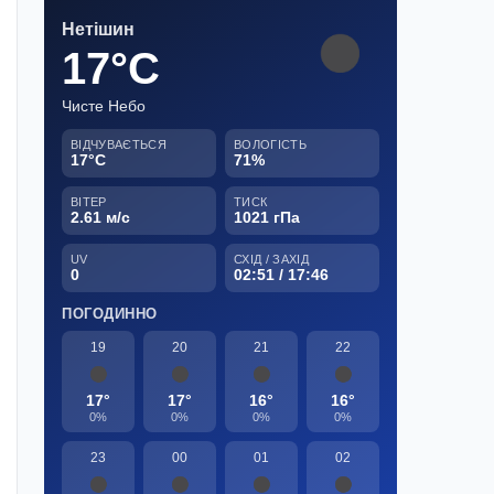
Нетішин
17°C
Чисте Небо
ВІДЧУВАЄТЬСЯ
ВОЛОГІСТЬ
17°C
71%
ВІТЕР
ТИСК
2.61 м/с
1021 гПа
UV
СХІД / ЗАХІД
0
02:51 / 17:46
ПОГОДИННО
19
20
21
22
17°
17°
16°
16°
0%
0%
0%
0%
23
00
01
02