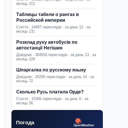
місяць 212
Таблицы табели о рангах в
Российской империи
Стаття · 14487 переглядів · за день 12 · за
місяць 131
Розклад руху автобусів по
автостанції Нетішин
Довідник · 384916 переглядів · за день 13 · за
місяць 129
Шпаргалка по русскому языку
Довідник · 20206 переглядів · за день 14 · за
місяць 72
Сколько Русь платила Орде?
Стаття · 15366 переглядів · за день 6 · за
місяць 56
Погода