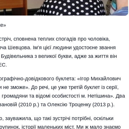
же»
тріч, сповнена теплих спогаді­в про чоловіка,
ича Шевцова. Ім’я цієї людини удостоєне звання
Будівельника з великої букви, адже за життя він
ЕС.
ографічно-довідкового буклета: «Ігор Михайлович
не зможе». До речі, це уже третій буклет із серії,
громадяни та відомі особистості м. Нетіши­на». Два
новій (2010 р.) та Олексію Троценку (2013 р.).
зауважила, що такі зустрічі потрібні, оскільки
крупинок, історії маленьких міст. Ми ж мало знаємо