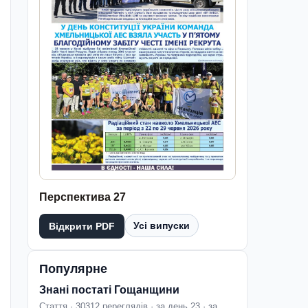
Перспектива 27
Усі випуски
Відкрити PDF
Популярне
Знані постаті Гощанщини
Стаття · 30312 переглядів · за день 23 · за