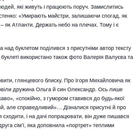
 людей, які живуть і працюють поруч. Замислитись
стенк­о: «Умирають майстри, залишаючи спогад, як
 як Атланти. Держать не­бо на плечах. Тому і є
та над буклетом поділився з присутніми автор тексту
У буклеті використано також фото Валерія Валуєва та
овити, глянцевого блиску. Про Ігоря Михайловича як
овіли дружина Ольга й син Олександр.
Ось лише
каво», «спокійно, з гумором ставився до будь-якої
огий, але справедливий»… Дізналися присутні й про
 сходити, і на дачі попрацювати, він дуже пишався
друга сім’ї, яка доповнила «портрет» теплими