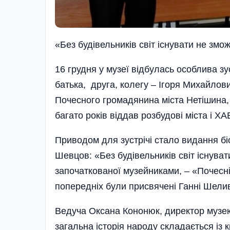
«Без будiвельникiв свiт iснувати не змо
16 грудня у музеї відбулась особлива зус
батька, друга, колегу – Ігоря Михайлов
Почесного громадянина міста Нетішина, 
багато років віддав розбудові міста і ХА
Приводом для зустрічі стало видання бі
Шевцов: «Без будівельників світ існувати 
започаткованої музейниками, – «Почесні 
попередніх були присвячені Ганні Шелива
Ведуча Оксана Кононюк, директор музею, 
загальна історія народу складається із 