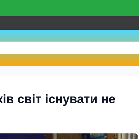
iв свiт iснувати не