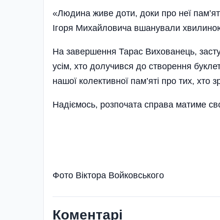
«Людина живе доти, доки про неї пам’я
Ігоря Михайловича вшанували хвилино
На завершення Тарас Вихованець, засту
усім, хто долучився до створення букле
нашої колективної пам’яті про тих, хто з
Надіємось, розпочата справа матиме св
Фото Віктора Войковського
Коментарі