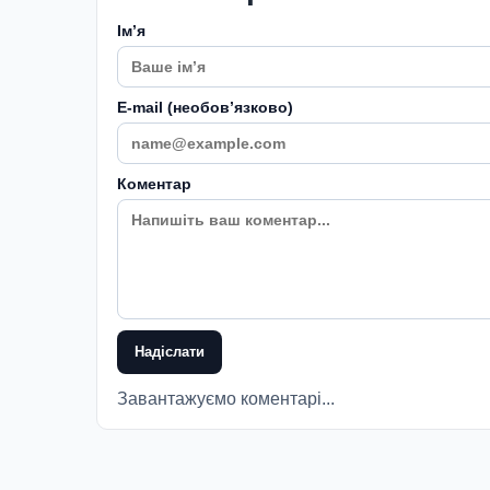
Імʼя
E-mail (необовʼязково)
Коментар
Надіслати
Завантажуємо коментарі...