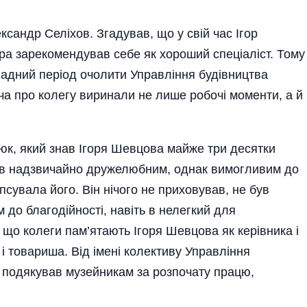
сандр Селіхов. Згадував, що у свій час Ігор
а зарекомендував себе як хороший спеці­аліст. Тому
ладний період очолити Управління будівництва
 про колегу виринали не лише робочі моменти, а й
юк, який знав Ігоря Шевцова майже три десятки
був надзвичайно дружелюбним, однак вимогливим до
іпсувала його. Він нічого не приховував, не був
 до благодійності, навіть в нелегкий для
о колеги па­м’ятають Ігоря Шевцова як керівника і
 товариша. Від імені колективу Управління
подякував музейникам за розпочату працю,