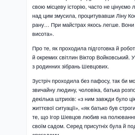
свою місцеву історію, часто не цінуємо
над цим змусила, процитувавши Ліну Ко
рану… При майстрах якось легше. Вони –
висота»­.
Про те, як проходила підготовка й робо
й окремих світлин Віктор Войковський. 
з родинних зібрань Шевцових.
Зустріч проходила без пафосу, так би м
звичайну людину, чоловіка, батька розп
декілька штрихів: «з ним завжди було ці
життєвої ситуації», «як батько був стр
те, що Ігор Шевцов любив на полювання
своїм садом. Серед присутніх була й по