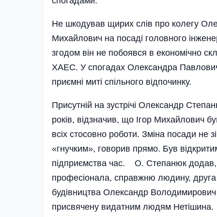
спогадами.
Не шкодував щирих слів про колегу Олек
Михайлович на посаді головного інженер
згодом він не побоявся в економічно ск
ХАЕС. У спогадах Олександра Павловича
приємні миті спільного відпочинку.
Присутній на зустрічі Олександр Степан
років, відзначив, що Ігор Михайлович 
всіх стосовно роботи. Зміна посади не з
«гнучким», говорив прямо. Був відкритим
підприємства час. О. Степанюк додав, щ
професіонала, справжню людину, друга і
будівництва Олександр Володимирович 
присвячену видатним людям Нетішина.