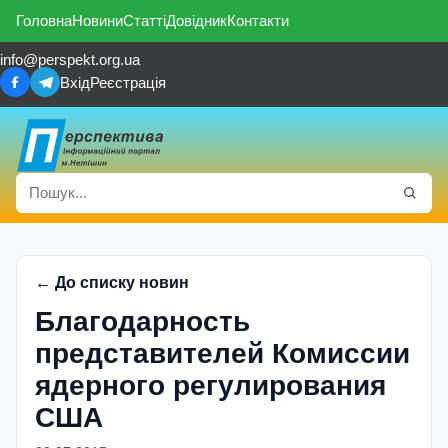
Головна
Новини
Статті
Довідник
Контакти
info@perspekt.org.ua
Вхід
Реєстрація
← До списку новин
Благодарность
представителей Комиссии
ядерного регулирования
США