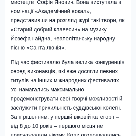
мистецтв Софія Янович. Вона виступала в
номінації «Акад­е­міч­ний вокал»,
представивши на розгляд журі такі твори, як
«Старий добрий клавесин» на музику
Йозефа Гайдна, неаполітанську народну
пісню «Санта Лючія».
Під час фестивалю була велика конкуренція
серед виконавців, які вже досягли певних
титулів на інших міжнародних фестивалях.
Усі намагались максимально
продемонструвати свої творчі можливості й
заслужити прихильність суддівської колегії.
За її рішенням, у першій віковій категорії –
від 8 до 10 років – першого місця не
присуджували нікому. Коли оголошувались