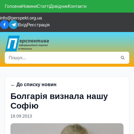
Головна
Новини
Статті
Довідник
Контакти
info@perspekt.org.ua
Вхід
Реєстрація
← До списку новин
Болгарія визнала нашу
Софію
18.09.2013