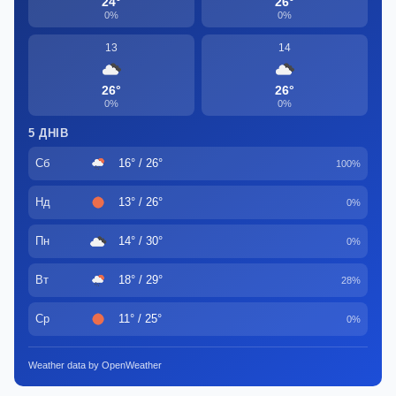
24°
26°
0%
0%
13
14
26°
26°
0%
0%
5 ДНІВ
Сб
16° / 26°
100%
Нд
13° / 26°
0%
Пн
14° / 30°
0%
Вт
18° / 29°
28%
Ср
11° / 25°
0%
Weather data by OpenWeather