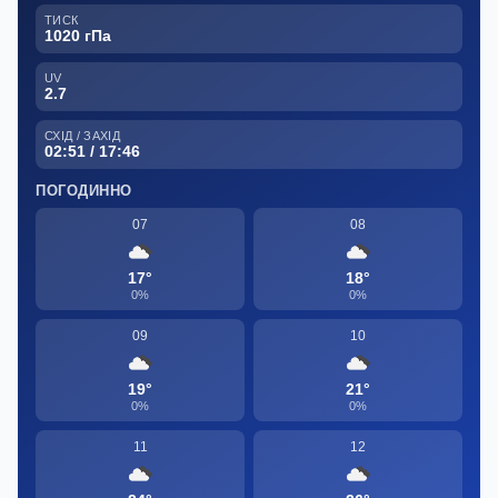
ТИСК
1020 гПа
UV
2.7
СХІД / ЗАХІД
02:51 / 17:46
ПОГОДИННО
07
08
17°
18°
0%
0%
09
10
19°
21°
0%
0%
11
12