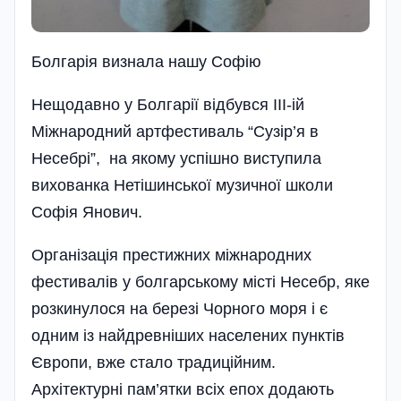
Болгарія визнала нашу Софію
Нещодавно у Болгарії від­бувся III-ій
Міжнародний артфестиваль “Сузір’я в
Несебрі”, на якому успішно виступила
вихованка Нетішинської музичної школи
Софія Янович.
Організація престижних міжнародних
фестивалів у болгарському місті Несебр, яке
розкинулося на березі Чорного моря і є
одним із найдревні­ших населених пунктів
Європи, вже стало традиційним.
Архітектурні пам’ятки всіх епох додають