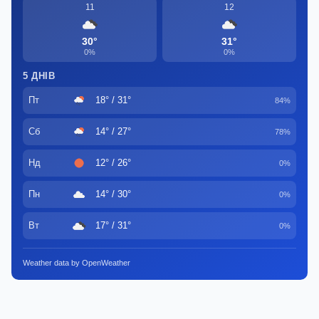
11
12
30°
31°
0%
0%
5 ДНІВ
Пт
18° / 31°
84%
Сб
14° / 27°
78%
Нд
12° / 26°
0%
Пн
14° / 30°
0%
Вт
17° / 31°
0%
Weather data by OpenWeather