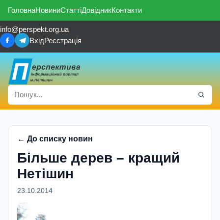
Головна
Новини
Статті
Довідник
Контакти
info@perspekt.org.ua
Вхід
Реєстрація
← До списку новин
Бiльше дерев – кращий
Нетiшин
23.10.2014