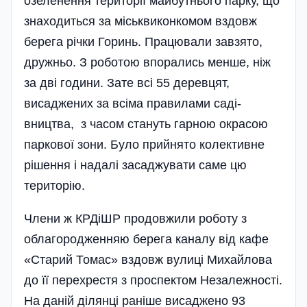
озеленення території майбутнього парку, що
знаходиться за міськвиконкомом вздовж
берега річки Горинь. Працювали завзято,
дружньо. З роботою впорались менше, ніж
за дві години. Зате всі 55 деревцят,
висаджених за всіма правилами саді­
вництва, з часом стануть гарною окрасою
паркової зони. Було прийнято колективне
рішення і надалі засаджувати саме цю
територію.
Члени ж КРДіШР продовжили роботу з
облагородженняю берега каналу від кафе
«Старий Томас» вздовж вулиці Михайлова
до її перехрестя з проспектом Незалежності.
На даній ділянці раніше висаджено 93