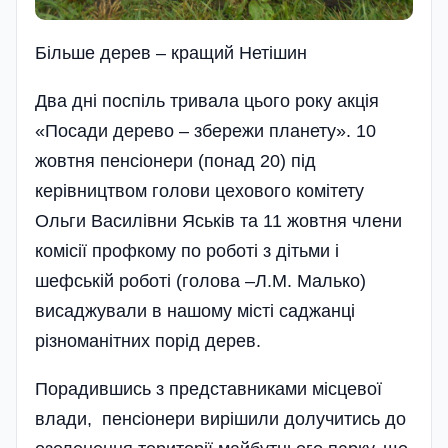
Бiльше дерев – кращий Нетiшин
Два дні поспіль тривала цього року акція
«Посади дерево – збережи планету». 10
жовтня пенсіонери (понад 20) під
керівництвом голови цехового комітету
Ольги Василівни Яськів та 11 жовтня члени
комісії профкому по роботі з дітьми і
шефській роботі (голова –Л.М. Малько)
висаджували в нашому місті саджанці
різноманітних порід дерев.
Порадившись з представниками місцевої
влади, пенсіонери вирішили долучитись до