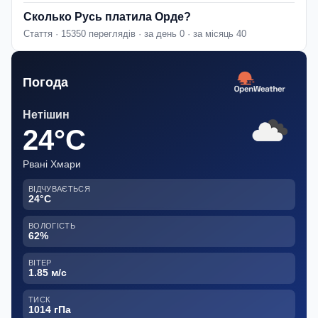
Сколько Русь платила Орде?
Стаття · 15350 переглядів · за день 0 · за місяць 40
Погода
Нетішин
24°C
Рвані Хмари
ВІДЧУВАЄТЬСЯ
24°C
ВОЛОГІСТЬ
62%
ВІТЕР
1.85 м/с
ТИСК
1014 гПа