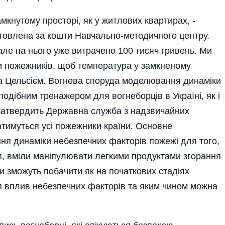
амкнутому просторі, як у житлових квартирах, -
отовлена за кошти Навчально-методичного центру.
але на нього уже витрачено 100 тисяч гривень. Ми
и пожежників, щоб температура у замкненому
за Цельсієм. Вогнева споруда моделювання динаміки
подібним тренажером для вогнеборців в Україні, як і
 затвердить Державна служба з надзвичайних
чатимуться усі пожежники країни. Основне
я­ динаміки небезпечних факторів пожежі для того,
ня, вміли маніпулювати легкими продуктами згорання
и зможуть побачити як на початкових стадіях
я вплив небезпечних факторів та яким чином можна