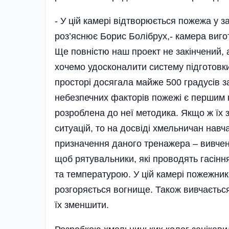
- У цій камері відтворюється пожежа у з
роз’яс­нює Борис Болібрух,- камера виг
Ще повністю наш проект не закінчений, 
хочемо удосконалити систему підготовк
просторі досягала майже 500 градусів 
не­безпечних факторів пожежі є першим 
розроблена до неї методика. Якщо ж їх
ситуацій, то на досвіді хмельничан нав
призначення даного тренажера – вивченн
щоб рятувальники, які проводять гасін
та температурою. У цій камері пожежник
розгоряється вогнище. Також вивчаєтьс
їх зменшити.