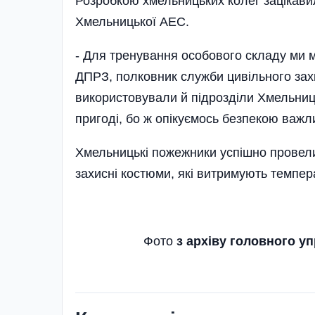
Розробкою хмельницьких колег зацікавил
Хмельницької АЕС.
- Для тренування особового складу ми м
ДПРЗ, полковник служби цивільного захис
використовували й підрозділи Хмельниць
пригоді, бо ж опікуємось безпекою важли
Хмельницькі пожежники успішно провели
захисні костюми, які витримують темпера
Фото
з архіву головного 