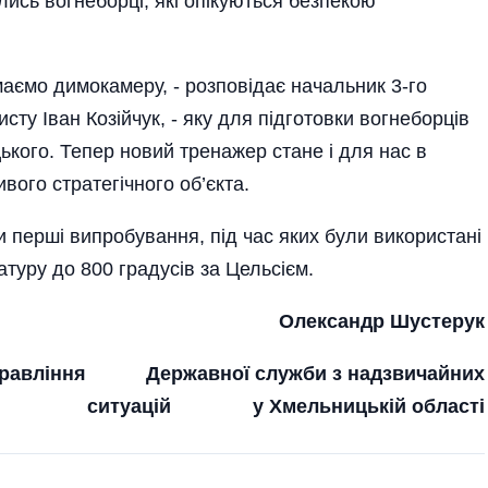
ись вогнеборці, які опікуються безпекою
аємо димокамеру, - розповідає начальник 3-го
ту Іван Козійчук, - яку для підготовки вогнеборців
кого. Тепер новий тренажер стане і для нас в
вого стратегічного об’єкта.
 перші випробування, під час яких були використані
туру до 800 градусів за Цельсієм.
Олександр Шустерук
управління Державної служби з надзвичайних
ситуацій у Хмельницькій області