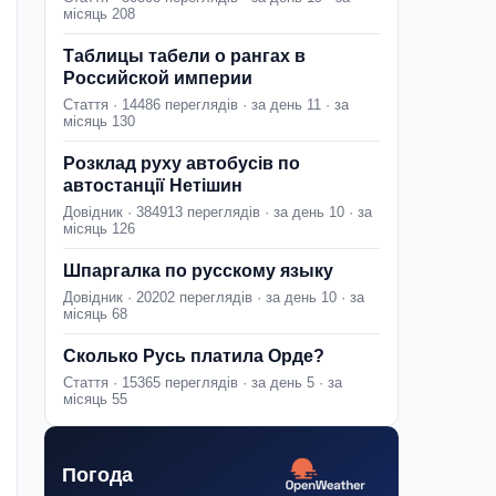
місяць 208
Таблицы табели о рангах в
Российской империи
Стаття · 14486 переглядів · за день 11 · за
місяць 130
Розклад руху автобусів по
автостанції Нетішин
Довідник · 384913 переглядів · за день 10 · за
місяць 126
Шпаргалка по русскому языку
Довідник · 20202 переглядів · за день 10 · за
місяць 68
Сколько Русь платила Орде?
Стаття · 15365 переглядів · за день 5 · за
місяць 55
Погода