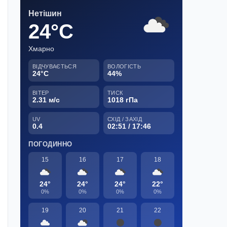
Нетішин
24°C
Хмарно
ВІДЧУВАЄТЬСЯ
ВОЛОГІСТЬ
24°C
44%
ВІТЕР
ТИСК
2.31 м/с
1018 гПа
UV
СХІД / ЗАХІД
0.4
02:51 / 17:46
ПОГОДИННО
15
16
17
18
24°
24°
24°
22°
0%
0%
0%
0%
19
20
21
22