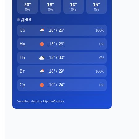
20°
18°
16°
15°
0%
0%
0%
0%
5 ДНІВ
Сб
16° / 26°
100%
Нд
13° / 26°
0%
Пн
13° / 30°
0%
Вт
18° / 29°
100%
Ср
10° / 24°
0%
Weather data by OpenWeather