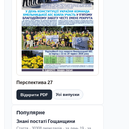
Перспектива 27
Усі випуски
Відкрити PDF
Популярне
Знані постаті Гощанщини
Стаття · 30308 переглядів · за день 19 · за