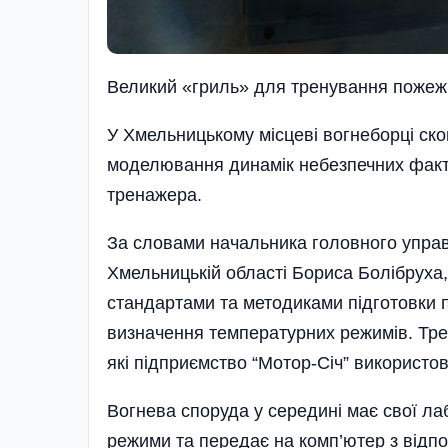
Великий «гриль» для тренування пожеж
У Хмельницькому місцеві вогнеборці ск
моделювання динамік небезпечних факт
тренажера.
За словами начальника головного управ
Хмельницькій області Бориса Болібрух
стандартами та методиками підготовки 
визначення температурних режимів. Тре
які підприємство “Мотор-Січ” використ
Вогнева споруда у середині має свої лаб
режими та передає на комп’ютер з відп