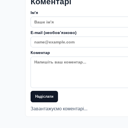
Коментарі
Імʼя
E-mail (необовʼязково)
Коментар
Надіслати
Завантажуємо коментарі...