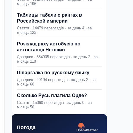
місяць 196
Таблицы табели о рангах в
Российской империи
Стаття · 14479 переглядів · за день 4 · за
місяць 123
Розклад руху автобусів по
автостанції Нетішин
Довідник · 384905 переглядів · за день 2 · за
місяць 118
Шпаргалка по русскому языку
Довідник · 20194 переглядів · за день 2 · за
місяць 60
Сколько Русь платила Орде?
Стаття · 15360 переглядів · за день 0 · за
місяць 50
Погода