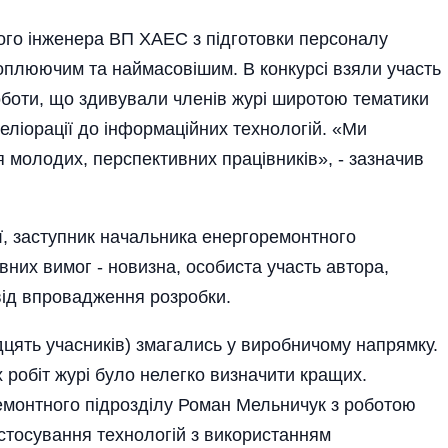
ного інженера ВП ХАЕС з підготовки персоналу
оплюючим та наймасовішим. В конкурсі взяли участь
оботи, що здивували членів журі широтою тематики
еліорації до інформа­ційних технологій. «Ми
я молодих, перспективних працівників», - зазначив
сії, заступник начальника енергоремонтного
них вимог - новиз­на, особиста участь автора,
 від впровадження розробки.
дцять учас­ни­ків) змагались у вироб­ничому напрямку.
 робіт журі було нелегко визначити кращих.
онтного підроз­ділу Роман Мельничук з робот­ою
стосування технологій з використанням