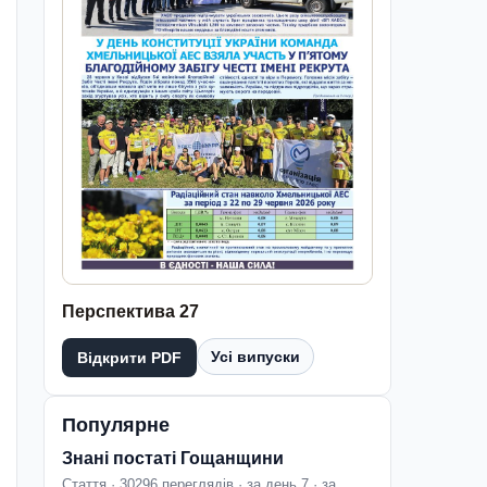
Перспектива 27
Усі випуски
Відкрити PDF
Популярне
Знані постаті Гощанщини
Стаття · 30296 переглядів · за день 7 · за