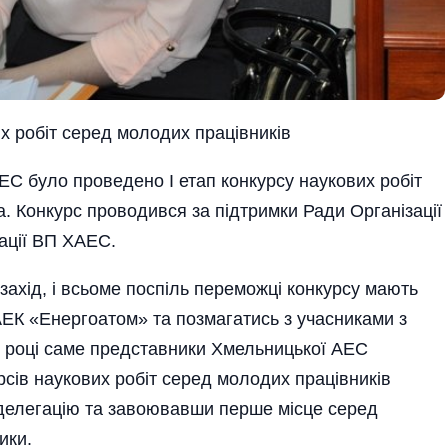
х робіт серед молодих працівників
ЕС було проведено І етап конкурсу наукових робіт
. Конкурс проводився за підтримки Ради Організації
ації ВП ХАЕС.
ахід, і всьоме поспіль переможці конкурсу мають
АЕК «Енергоатом» та позмагатись з учасниками з
09 році саме представники Хмельницької АЕС
сів наукових робіт серед молодих працівників
 делегацію та завоювавши перше місце серед
ики.