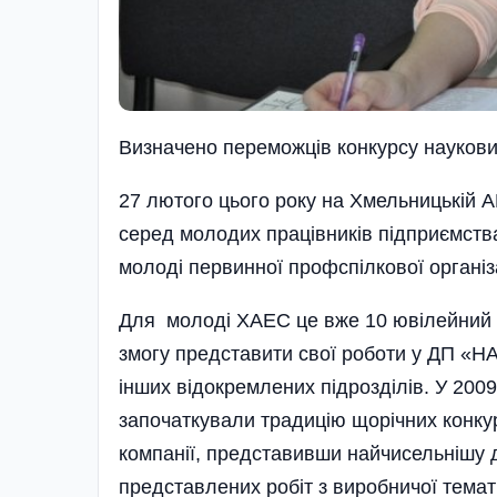
Визначено переможців конкурсу наукови
27 лютого цього року на Хмельницькій А
серед молодих працівників підприємства
молоді первинної профспілкової організ
Для молоді ХАЕС це вже 10 ювілейний з
змогу представити свої роботи у ДП «Н
інших відокремлених підрозділів. У 20
започаткували традицію щорічних конкур
компанії, представивши найчисельнішу
представлених робіт з виробничої темат