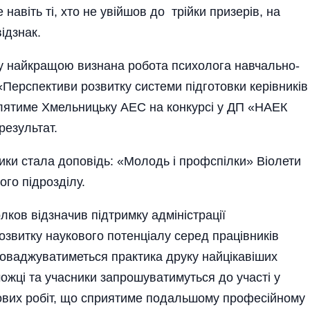
авіть ті, хто не увійшов до трійки призерів, на
ідзнак.
мку най­кращою визнана робота психоло­га навчально-
«Перспективи розвитку системи підготовки керівників
ятиме Хмельницьку АЕС на конкурсі у ДП «НАЕК
результат.
ки стала доповідь: «Молодь і профспілки» Віолети
го підрозділу.
лков відзначив підтримку адміністрації
звитку наукового потенціалу серед працівників
проваджуватиметься практика друку найцікавіших
можці та учасники запрошуватимуться до участі у
кових робіт, що сприятиме подальшому професійному