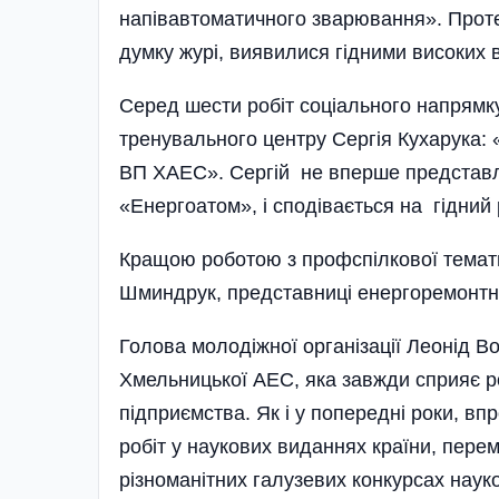
напівавтоматичного зварювання». Проте н
думку журі, виявилися гідними високих в
Серед шести робіт со­­ці­­ального напря
тренувального центру Сергія Кухарука: 
ВП ХАЕС». Сергій не вперше представл
«Енергоатом», і сподівається на гідний 
Кращою роботою з профспілкової темати
Шминдрук, представниці енергоремонтно
Голова молодіжної організації Леонід Во
Хмельницької АЕС, яка завжди сприяє ро
підприємства. Як і у попередні роки, в
робіт у наукових виданнях країни, пере
різноманітних галузевих конкурсах нау