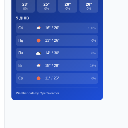
23°
25°
26°
26°
0%
0%
0%
0%
5 ДНІВ
Сб
16° / 26°
100%
Нд
13° / 26°
0%
Пн
14° / 30°
0%
Вт
18° / 29°
28%
Ср
11° / 25°
0%
Weather data by OpenWeather