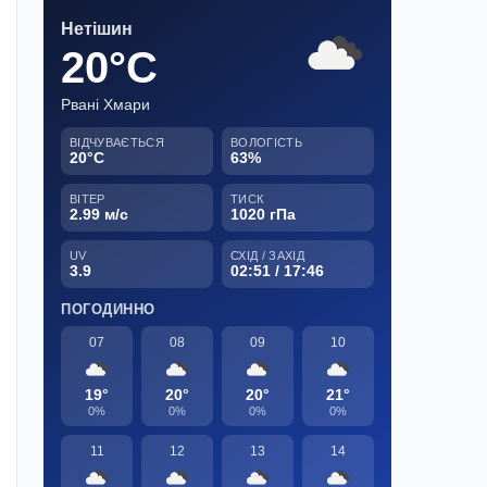
Нетішин
20°C
Рвані Хмари
ВІДЧУВАЄТЬСЯ
ВОЛОГІСТЬ
20°C
63%
ВІТЕР
ТИСК
2.99 м/с
1020 гПа
UV
СХІД / ЗАХІД
3.9
02:51 / 17:46
ПОГОДИННО
07
08
09
10
19°
20°
20°
21°
0%
0%
0%
0%
11
12
13
14