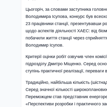
Цьогоріч, за словами заступника голов
Володимира Ісупова, конкурс був всеох
23 працівники станції, презентувавши р
щодо аспектів діяльності ХАЕС: від біом
побачили життя станції через сприйнятт
Володимир Ісупов.
Критерії оцінки робіт озвучив член комі
підрозділу Дмитро Міщенко. Серед основ
ступінь практичної реалізації, переваги
Традиційно, найбільша кіль­кість (шістна
Серед значної кіль­кості широкопланових
Переможцем став представник енергорем
«Перспективи розробки і практичного за