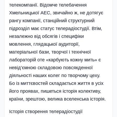
телекомпанії. Відомче телебачення
Хмельницької АЕС, звичайно ж, не дотягує
рангу компанії, станційний структурний
підрозділ має статус телерадіостудії. Втім,
незалежно від обсягів і специфі­ки
мовлення, глядацької аудиторії,
матеріальної бази, творчої і технічної
лабораторій оте «карбують кожну мить» є
невід’ємною складовою повсякденної
діяльності наших колег по творчому цеху.
Бо із миттєвостей складається життя в усіх
його проявах, пишеться історія колективу,
країни, зрештою, велика вселенська історія.
Історія створення телерадіостудії