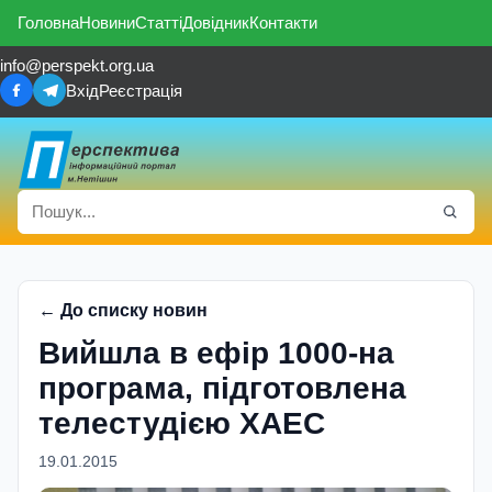
Головна
Новини
Статті
Довідник
Контакти
info@perspekt.org.ua
Вхід
Реєстрація
← До списку новин
Вийшла в ефір 1000-на
програма, підготовлена
телестудією ХАЕС
19.01.2015