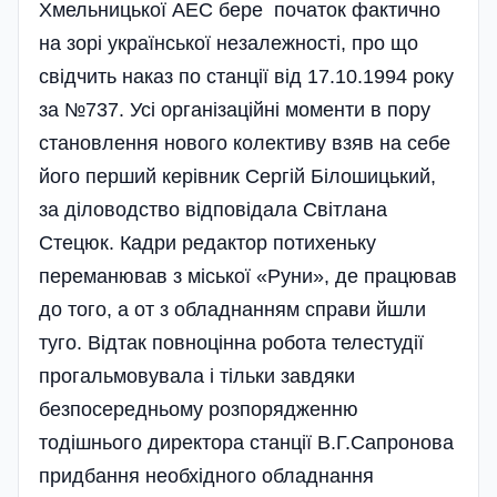
Хмельницької АЕС бере початок фактично
на зорі української незалежності, про що
свідчить наказ по станції від 17.10.1994 року
за №737. Усі організаційні моменти в пору
становлення нового колективу взяв на себе
його перший керівник Сергій Білошицький,
за діловодство відпові­дала Світлана
Стецюк. Кадри редактор потихеньку
переманював з міської «Руни», де працював
до того, а от з обладнанням справи йшли
туго. Відтак повноцінна робота телестудії
прогальмовувала і тільки завдяки
безпосередньому розпорядженню
тодішнього директора станції В.Г.Сапронова
придбання необхідного об­лад­­нання