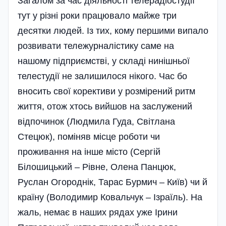
Загалом за час ді­яль­ності телерадіостудії
тут у різні роки працювало майже три
десятки людей. Із тих, кому першими випало
розвивати тележурналістику саме на
нашому підприємстві, у складі нинішньої
телестудії не залишилося нікого. Час бо
вносить свої корективи у розмірений ритм
життя, отож хтось вийшов на заслужений
відпочинок (Людмила Гуда, Світлана
Стецюк), поміняв місце роботи чи
проживання на інше місто (Сергій
Білошицький – Рівне, Олена Панцюк,
Руслан Огороднік, Тарас Бурмич – Київ) чи й
країну (Володимир Ковальчук – Ізраїль). На
жаль, немає в наших рядах уже Ірини