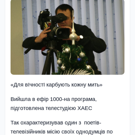
«Для вIчностI карбують кожну мить»
Вийшла в ефір 1000-на програма,
підготовлена телестудією ХАЕС
Так охарактеризував один з поетів-
телевізійників місію своїх однодумців по