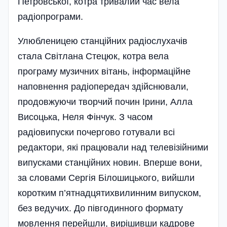
Петровської, котра тривалий час вела
радіопрограми.
Улюбленицею станц­і­йних радіо­слухачів
стала Світлана Стецюк, котра вела
програму музичних вітань, інформаційне
наповнення радіопередач здій­снювали,
продовжуючи творчий почин Ірини, Алла
Висоцька, Неля Фінчук. З часом
радіовипуски почергово готували всі
редактори, які працювали над теле­візій­ними
випусками станці­йних новин. Впе­рше вони,
за словами Сер­гія Білошицького, вийшли
коротким п’ятнадцяти­хви­линним випуском,
без ведучих. До півгодинного формату
мовлення перейшли, вирі­шивши кадрове