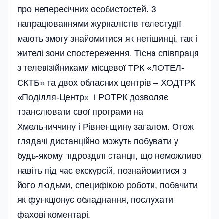
про непересічних особистостей. З
напрацюваннями журналістів телестудії
мають змогу знайомитися як нетішинці, так і
жителі зони спостереження. Тісна співпраця
з телевізійниками місцевої ТРК «ЛОТЕЛ-
СКТБ» та двох обласних центрів – ХОДТРК
«Поділля-Центр» і РОТРК дозволяє
транслювати свої програми на
Хмельниччину і Рівненщину загалом. Отож
глядачі дистанційно можуть побувати у
будь-якому підрозділі станції, що неможливо
навіть під час екскурсій, познайомитися з
його людьми, специфікою роботи, побачити
як функ­ці­онує обла­днання, послухати
фахові коментарі.