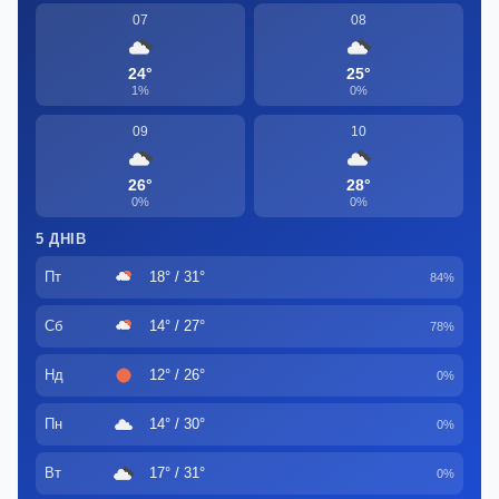
07
08
24°
25°
1%
0%
09
10
26°
28°
0%
0%
5 ДНІВ
Пт
18° / 31°
84%
Сб
14° / 27°
78%
Нд
12° / 26°
0%
Пн
14° / 30°
0%
Вт
17° / 31°
0%