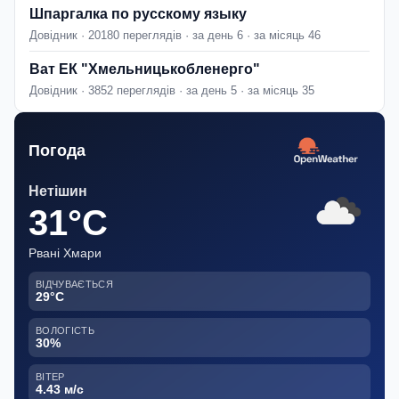
Шпаргалка по русскому языку
Довідник · 20180 переглядів · за день 6 · за місяць 46
Ват ЕК "Хмельницькобленерго"
Довідник · 3852 переглядів · за день 5 · за місяць 35
Погода
Нетішин
31°C
Рвані Хмари
ВІДЧУВАЄТЬСЯ
29°C
ВОЛОГІСТЬ
30%
ВІТЕР
4.43 м/с