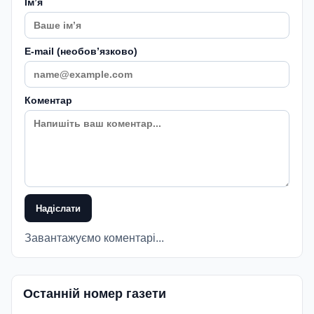
Імʼя
E-mail (необовʼязково)
Коментар
Надіслати
Завантажуємо коментарі...
Останній номер газети