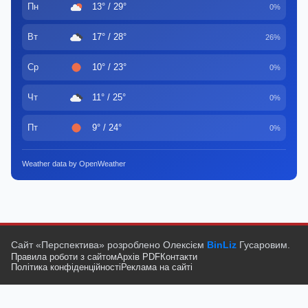
Пн
13° / 29°
0%
Вт
17° / 28°
26%
Ср
10° / 23°
0%
Чт
11° / 25°
0%
Пт
9° / 24°
0%
Weather data by OpenWeather
Сайт «Перспектива» розроблено Олексієм
BinLiz
Гусаровим.
Правила роботи з сайтом
Архів PDF
Контакти
Політика конфіденційності
Реклама на сайті