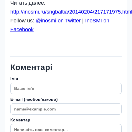
Читать далее:
http://inosmi.ru/sngbaltia/20140204/217171975.h
Follow us:
@inosmi on Twitter
|
InoSMI on
Facebook
Коментарі
Імʼя
E-mail (необовʼязково)
Коментар