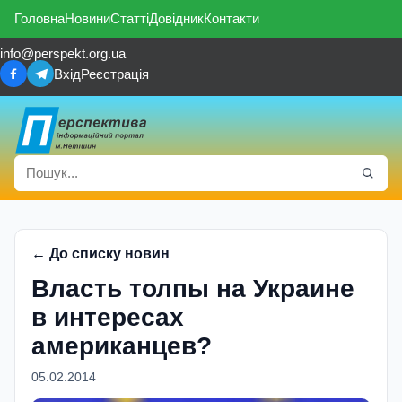
Головна
Новини
Статті
Довідник
Контакти
info@perspekt.org.ua
Вхід
Реєстрація
← До списку новин
Власть толпы на Украине
в интересах
американцев?
05.02.2014