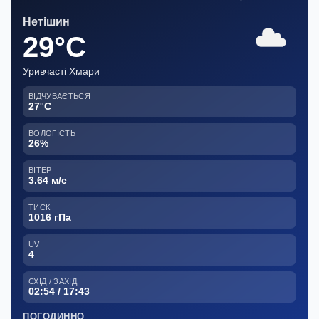
Нетішин
29°C
Уривчасті Хмари
ВІДЧУВАЄТЬСЯ
27°C
ВОЛОГІСТЬ
26%
ВІТЕР
3.64 м/с
ТИСК
1016 гПа
UV
4
СХІД / ЗАХІД
02:54 / 17:43
ПОГОДИННО