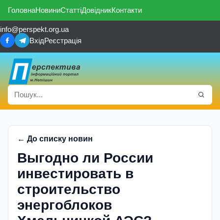
Головна
Новини
Статті
Довідник
Контакти
info@perspekt.org.ua
Вхід
Реєстрація
← До списку новин
Выгодно ли России
инвестировать в
строительство
энергоблоков