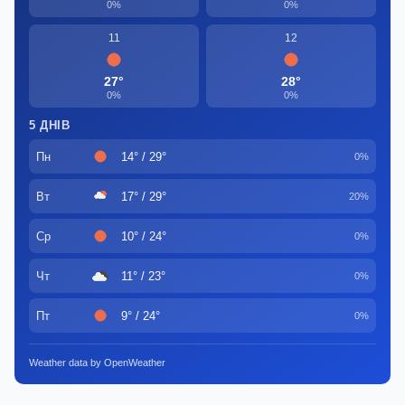
0%
0%
11
12
27°
28°
0%
0%
5 ДНІВ
Пн
14° / 29°
0%
Вт
17° / 29°
20%
Ср
10° / 24°
0%
Чт
11° / 23°
0%
Пт
9° / 24°
0%
Weather data by OpenWeather