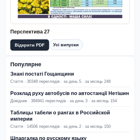
Перспектива 27
Усі випуски
Відкрити PDF
Популярне
Знані постаті Гощанщини
Стаття · 30348 переглядів · за день 5 · за місяць 248
Розклад руху автобусів по автостанції Нетішин
Довідник · 384941 переглядів · за день 3 · за місяць 154
Таблицы табели о рангах в Российской
империи
Стаття · 14506 переглядів · за день 2 · за місяць 150
Шпаргалка по русскому языку