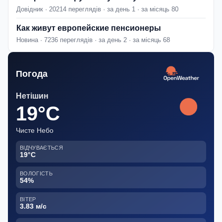
Довідник · 20214 переглядів · за день 1 · за місяць 80
Как живут европейские пенсионеры
Новина · 7236 переглядів · за день 2 · за місяць 68
Погода
Нетішин
19°C
Чисте Небо
ВІДЧУВАЄТЬСЯ
19°C
ВОЛОГІСТЬ
54%
ВІТЕР
3.83 м/с