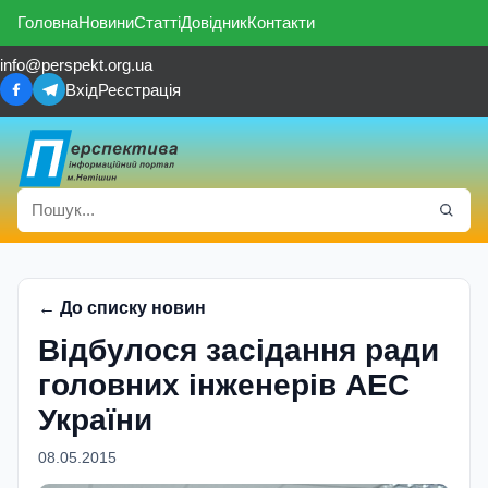
Головна
Новини
Статті
Довідник
Контакти
info@perspekt.org.ua
Вхід
Реєстрація
← До списку новин
Відбулося засідання ради
головних інженерів АЕС
України
08.05.2015