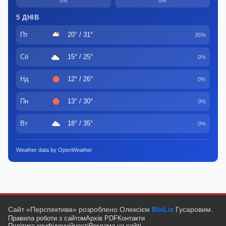
0%
0%
5 ДНІВ
Пт
20° / 31°
35%
Сб
15° / 25°
0%
Нд
12° / 26°
0%
Пн
13° / 30°
0%
Вт
18° / 35°
0%
Weather data by OpenWeather
Сайт «Перспектива» розроблено Олексієм
BinLiz
Гусаровим.
Правила роботи з сайтом
Архів PDF
Контакти
Політика конфіденційності
Реклама на сайті