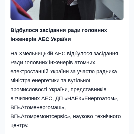
Відбулося засідання ради головних
інженерів АЕС України
На Хмельницькій АЕС відбулося засідання
Ради головних інженерів атомних
електростанцій України за участю радника
міністра енергетики та вугільної
промисловості України, представників
вітчизняних АЕС, ДП «НАЕК«Енерго­атом»,
ВП«Атоменергомаш»,
ВП«Атомремонтсервіс», науково-технічного
центру.