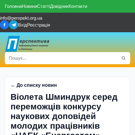
Головна
Новини
Статті
Довідник
Контакти
info@perspekt.org.ua
Вхід
Реєстрація
← До списку новин
Вiолета Шминдрук серед
переможцiв конкурсу
наукових доповiдей
молодих працiвникiв