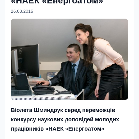
«НАЕК «Енергоатом»
26.03.2015
В
iолета Шминдрук серед переможцiв
конкурсу наукових доповiдей молодих
працiвникiв «НАЕК «Енергоатом»