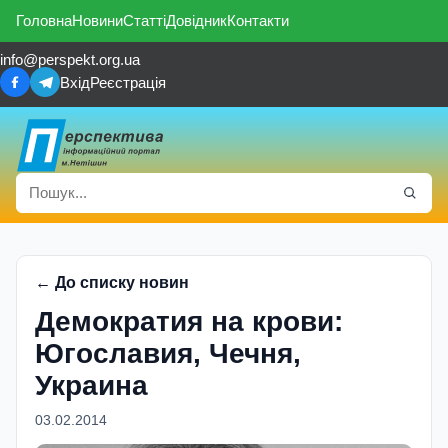
Головна
Новини
Статті
Довідник
Контакти
info@perspekt.org.ua
Вхід
Реєстрація
← До списку новин
Демократия на крови:
Югославия, Чечня,
Украина
03.02.2014