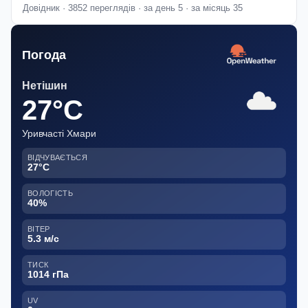
Довідник · 3852 переглядів · за день 5 · за місяць 35
Погода
Нетішин
27°C
Уривчасті Хмари
ВІДЧУВАЄТЬСЯ
27°C
ВОЛОГІСТЬ
40%
ВІТЕР
5.3 м/с
ТИСК
1014 гПа
UV