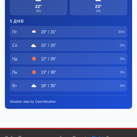
22°
23°
0%
0%
5 ДНІВ
Пт
20° / 31°
35%
Сб
15° / 25°
0%
Нд
12° / 26°
0%
Пн
13° / 30°
0%
Вт
18° / 35°
0%
Weather data by OpenWeather