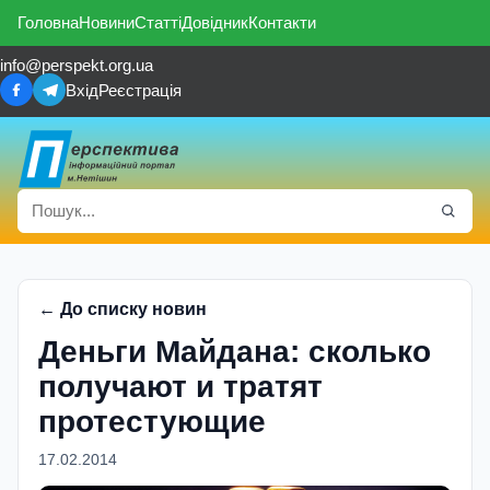
Головна
Новини
Статті
Довідник
Контакти
info@perspekt.org.ua
Вхід
Реєстрація
← До списку новин
Деньги Майдана: сколько
получают и тратят
протестующие
17.02.2014