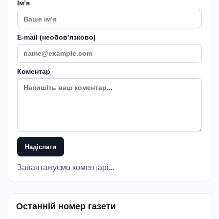
Імʼя
E-mail (необовʼязково)
Коментар
Надіслати
Завантажуємо коментарі...
Останній номер газети