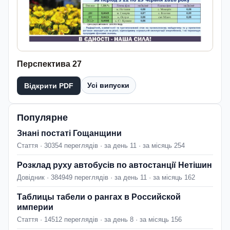
Перспектива 27
Усі випуски
Відкрити PDF
Популярне
Знані постаті Гощанщини
Стаття · 30354 переглядів · за день 11 · за місяць 254
Розклад руху автобусів по автостанції Нетішин
Довідник · 384949 переглядів · за день 11 · за місяць 162
Таблицы табели о рангах в Российской
империи
Стаття · 14512 переглядів · за день 8 · за місяць 156