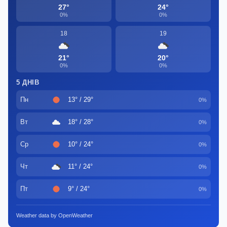
27°
24°
0%
0%
18
19
21°
20°
0%
0%
5 ДНІВ
Пн
13° / 29°
0%
Вт
18° / 28°
0%
Ср
10° / 24°
0%
Чт
11° / 24°
0%
Пт
9° / 24°
0%
Weather data by OpenWeather