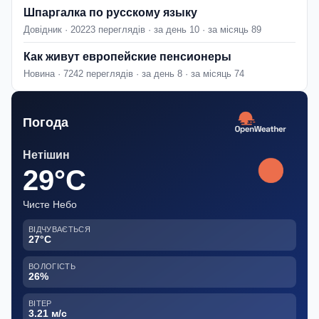
Шпаргалка по русскому языку
Довідник · 20223 переглядів · за день 10 · за місяць 89
Как живут европейские пенсионеры
Новина · 7242 переглядів · за день 8 · за місяць 74
Погода
Нетішин
29°C
Чисте Небо
ВІДЧУВАЄТЬСЯ
27°C
ВОЛОГІСТЬ
26%
ВІТЕР
3.21 м/с