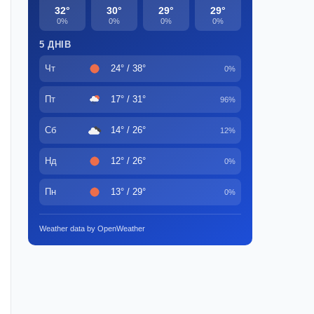
32°
30°
29°
29°
0%
0%
0%
0%
5 ДНІВ
Чт
24° / 38°
0%
Пт
17° / 31°
96%
Сб
14° / 26°
12%
Нд
12° / 26°
0%
Пн
13° / 29°
0%
Weather data by OpenWeather