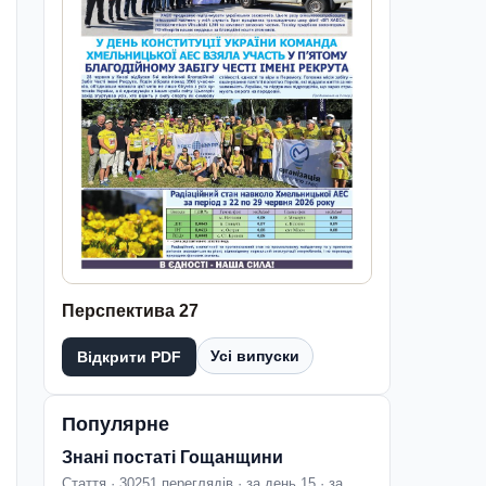
Перспектива 27
Усі випуски
Відкрити PDF
Популярне
Знані постаті Гощанщини
Стаття · 30251 переглядів · за день 15 · за