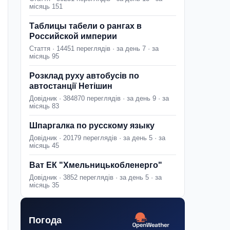
місяць 151
Таблицы табели о рангах в
Российской империи
Стаття · 14451 переглядів · за день 7 · за
місяць 95
Розклад руху автобусів по
автостанції Нетішин
Довідник · 384870 переглядів · за день 9 · за
місяць 83
Шпаргалка по русскому языку
Довідник · 20179 переглядів · за день 5 · за
місяць 45
Ват ЕК "Хмельницькобленерго"
Довідник · 3852 переглядів · за день 5 · за
місяць 35
Погода