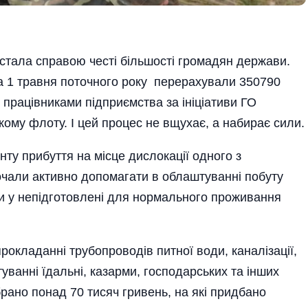
 стала справою честі більшості громадян держави.
а 1 травня поточного року перерахували 350790
 працівниками підприємства за ініціативи ГО
ому флоту. І цей процес не вщухає, а набирає сили.
ту прибуття на місце дислокації одного з
очали активно допомагати в облаштуванні побуту
и у непідготовлені для нормального проживання
окладанні трубопроводів питної води, каналізації,
ванні їдальні, казарми, господарських та інших
брано понад 70 тисяч гривень, на які придбано