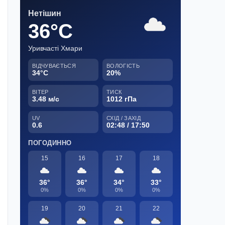
Нетішин
36°C
Уривчасті Хмари
ВІДЧУВАЄТЬСЯ
ВОЛОГІСТЬ
34°C
20%
ВІТЕР
ТИСК
3.48 м/с
1012 гПа
UV
СХІД / ЗАХІД
0.6
02:48 / 17:50
ПОГОДИННО
15
16
17
18
36°
36°
34°
33°
0%
0%
0%
0%
19
20
21
22