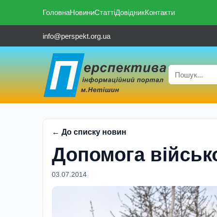
Головна
Новини
Статті
Довідник
Контакти
info@perspekt.org.ua
← До списку новин
Допомога війсь
03.07.2014