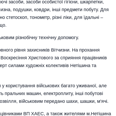
ючі засоби, засоби особистої гігієни, шкарпетки,
лизна, подушки, ковдри, інші предмети побуту. Для
 стетоскоп, тонометр, різні ліки, для їдальні –
що.
ковим різнобічну технічну допомогу.
ного рівня захисників Вітчизни. На прохання
 Воскресіння Христового за сприяння працівників
ерт силами художніх колективів Нетішина та
у користування військових багато уживаної, але
ять пральних машин, електроплиту, інші побутові
звілля, військовим передано шахи, шашки, м’ячі.
цівниками ВП ХАЕС, а також жителями м.Нетішина