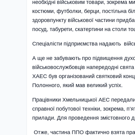
необхідні військовим товари, зокрема ми
костюми, футболки, берци, постільна бі
здоровпункту військової частини придбано
посуд, табурети, скатертини на столи то
Спеціалісти підприємства надають війсь
А ще не забувають про підвищення духов
військовослужбовців напередодні свята
ХАЕС був організований святковий конц
Полонного, який мав великий успіх.
Працівники Хмельницької АЕС передали 
справної побутової техніки, зокрема, п’
прилади. Для проведення змістовного до
Отже, частина ППО фактично взята пра