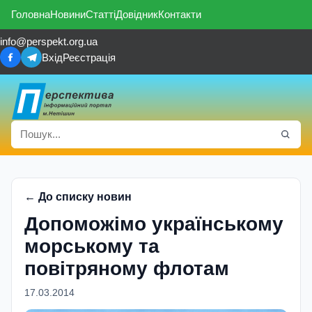
Головна
Новини
Статті
Довідник
Контакти
info@perspekt.org.ua
Вхід
Реєстрація
← До списку новин
Допоможімо українському
морському та
повітряному флотам
17.03.2014