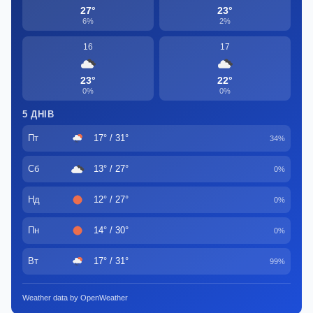
27°
23°
6%
2%
16
17
23°
22°
0%
0%
5 ДНІВ
Пт
17° / 31°
34%
Сб
13° / 27°
0%
Нд
12° / 27°
0%
Пн
14° / 30°
0%
Вт
17° / 31°
99%
Weather data by OpenWeather