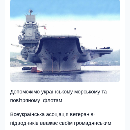
Допоможімо українському морському та
повітряному флотам
Всеукраїнська асоціація ветеранів-
підводників вважає своїм громадянським