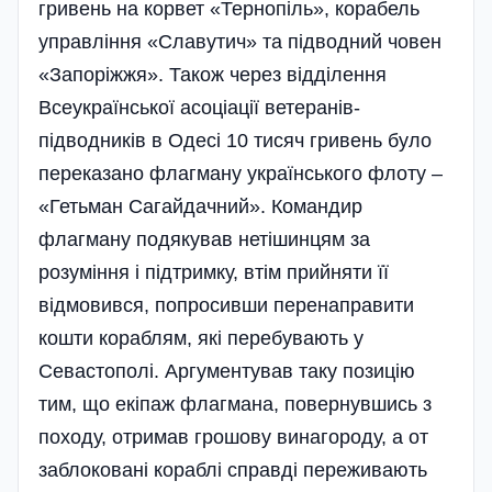
гривень на корвет «Тернопіль», корабель
управління «Славутич» та підводний човен
«Запоріжжя». Також через відділення
Всеукраїнської асоціації ветеранів-
підводників в Одесі 10 тисяч гривень було
переказано флагману українського флоту –
«Гетьман Сагайдачний». Командир
флагману подякував нетішинцям за
розуміння і підтримку, втім прийняти її
відмовився, попросивши перенаправити
кошти кораблям, які перебувають у
Севастополі. Аргументував таку позицію
тим, що екіпаж флагмана, повернувшись з
походу, отримав грошову винагороду, а от
заблоковані кораблі справді переживають