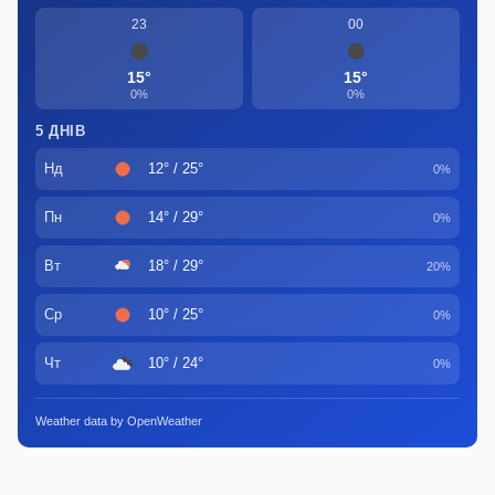
23
00
15°
15°
0%
0%
5 ДНІВ
Нд
12° / 25°
0%
Пн
14° / 29°
0%
Вт
18° / 29°
20%
Ср
10° / 25°
0%
Чт
10° / 24°
0%
Weather data by OpenWeather