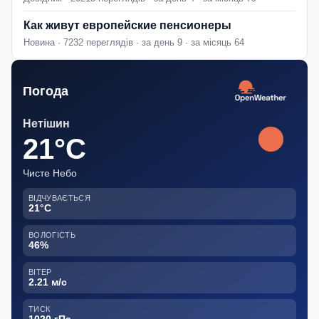
Как живут европейские пенсионеры
Новина · 7232 переглядів · за день 9 · за місяць 64
Погода
Нетішин
21°C
Чисте Небо
ВІДЧУВАЄТЬСЯ
21°C
ВОЛОГІСТЬ
46%
ВІТЕР
2.21 м/с
ТИСК
1020 гПа