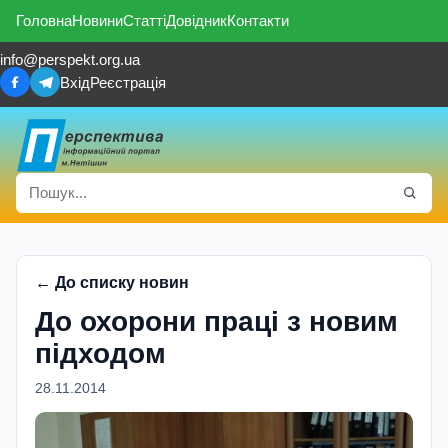
Головна
Новини
Статті
Довідник
Контакти
info@perspekt.org.ua
Вхід
Реєстрація
← До списку новин
До охорони праці з новим
підходом
28.11.2014