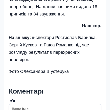
енергоблоці. На даний час ними ви­дано 18
приписів та 34 зауваження.
Наш кор.
На знімку:
інспектори Ростислав Барилка,
Сергій Кусков та Раїса Романко під час
розгляду результатів перехресних
перевірок.
Фото Олександра Шустерука
Коментарі
Імʼя