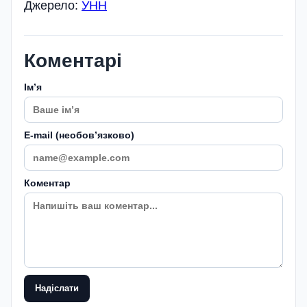
Джерело:
УНН
Коментарі
Імʼя
E-mail (необовʼязково)
Коментар
Надіслати