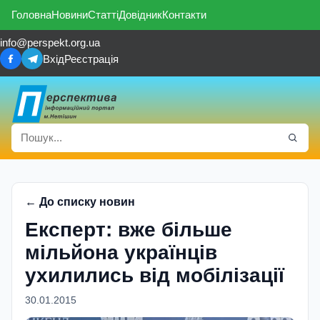
Головна
Новини
Статті
Довідник
Контакти
info@perspekt.org.ua
Вхід
Реєстрація
← До списку новин
Експерт: вже більше
мільйона українців
ухилились від мобілізації
30.01.2015