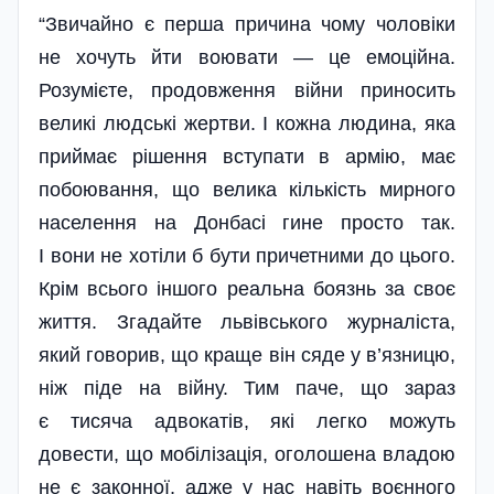
“Звичайно є перша причина чому чоловіки
не хочуть йти воювати — це емоційна.
Розумієте, продовження війни приносить
великі людські жертви. І кожна людина, яка
приймає рішення вступати в армію, має
побоювання, що велика кількість мирного
населення на Донбасі гине просто так.
І вони не хотіли б бути причетними до цього.
Крім всього іншого реальна боязнь за своє
життя. Згадайте львівського журналіста,
який говорив, що краще він сяде у в’язницю,
ніж піде на війну. Тим паче, що зараз
є тисяча адвокатів, які легко можуть
довести, що мобілізація, оголошена владою
не є законної, адже у нас навіть воєнного