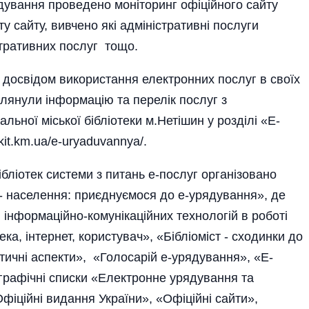
дування проведено моніторинг офіційного сайту
у сайту, вивчено які адміністративні послуги
тративних послуг тощо.
ь досвідом використання електронних послуг в своїх
глянули інформацію та перелік послуг з
льної міської бібліотеки м.Нетішин у розділі «Е-
it.km.ua/e-uryaduvannya/.
бліотек системи з питань е-послуг організовано
 - населення: приєднуємося до е-урядування», де
інформаційно-комунікаційних технологій в роботі
ека, інтернет, користувач», «Бібліоміст - сходинки до
тичні аспекти», «Голосарій е-урядування», «Е-
ографічні списки «Електронне урядування та
Офіційні видання України», «Офіційні сайти»,