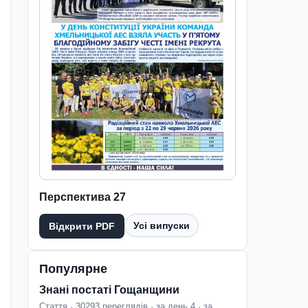
Перспектива 27
Усі випуски
Відкрити PDF
Популярне
Знані постаті Гощанщини
Стаття · 30293 переглядів · за день 4 · за