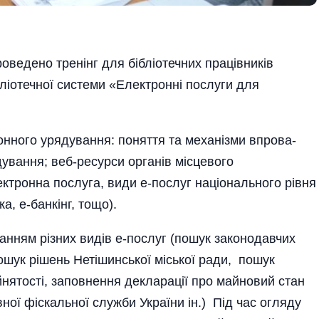
проведено тренінг для бібліотечних працівників
бліотечної системи «Електронні послуги для
онного урядування: поняття та механізми впрова­
ування; веб-ресурси органів місцевого
ктронна послуга, види е-послуг національного рівня
ка, е-банкінг, тощо).
анням різних видів е-послуг (пошук законодавчих
пошук рішень Нетішинської міської ради, пошук
нятості, заповнення декларації про майновий стан
ної фіскальної служби України ін.) Під час огляду