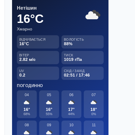
Нетішин
16°C
Хмарно
ВІДЧУВАЄТЬСЯ
ВОЛОГІСТЬ
16°C
88%
ВІТЕР
ТИСК
2.82 м/с
1019 гПа
UV
СХІД / ЗАХІД
0.2
02:51 / 17:46
ПОГОДИННО
04
05
06
07
16°
16°
17°
18°
68%
55%
44%
0%
08
09
10
11