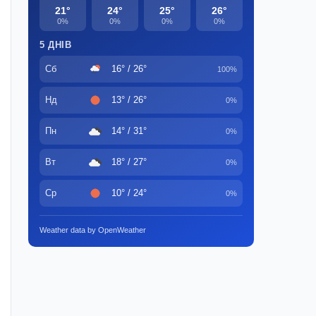
21°
24°
25°
26°
0%
0%
0%
0%
5 ДНІВ
Сб
16° / 26°
100%
Нд
13° / 26°
0%
Пн
14° / 31°
0%
Вт
18° / 27°
0%
Ср
10° / 24°
0%
Weather data by OpenWeather