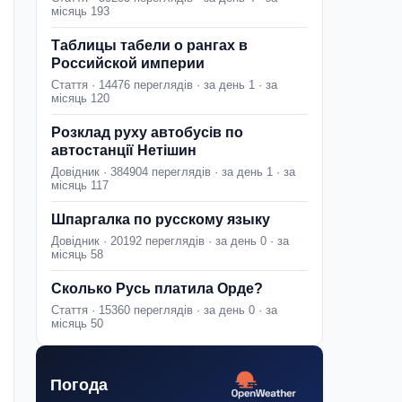
місяць 193
Таблицы табели о рангах в
Российской империи
Стаття · 14476 переглядів · за день 1 · за
місяць 120
Розклад руху автобусів по
автостанції Нетішин
Довідник · 384904 переглядів · за день 1 · за
місяць 117
Шпаргалка по русскому языку
Довідник · 20192 переглядів · за день 0 · за
місяць 58
Сколько Русь платила Орде?
Стаття · 15360 переглядів · за день 0 · за
місяць 50
Погода