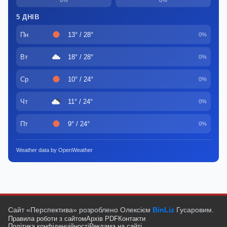
0%
0%
5 ДНІВ
Пн
13° / 28°
0%
Вт
18° / 28°
0%
Ср
10° / 24°
0%
Чт
11° / 24°
0%
Пт
9° / 24°
0%
Weather data by OpenWeather
Сайт «Перспектива» розроблено Олексієм
BinLiz
Гусаровим.
Правила роботи з сайтом
Архів PDF
Контакти
Політика конфіденційності
Реклама на сайті