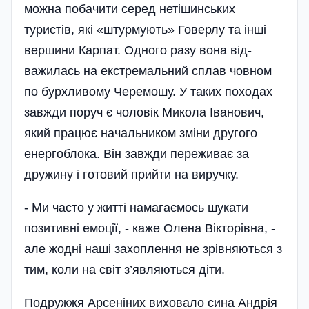
можна побачити серед нетішинських
туристів, які «штурмують» Говерлу та інші
вершини Карпат. Одного разу вона від­
важилась на екстремальний сплав човном
по бурхливому Черемошу. У таких походах
завжди поруч є чоловік Микола Іванович,
який працює начальником зміни другого
енергоблока. Він завжди переживає за
дружину і готовий прийти на виручку.
- Ми часто у житті намагаємось шукати
позитивні емоції, - каже Олена Вікторівна, -
але жодні наші захоплення не зрівняються з
тим, коли на світ з’являються діти.
Подружжя Арсеніних виховало сина Андрія