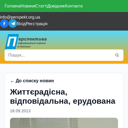
Головна
Новини
Статті
Довідник
Контакти
info@perspekt.org.ua
Вхід
Реєстрація
← До списку новин
Життєрадісна,
відповідальна, ерудована
18.09.2013