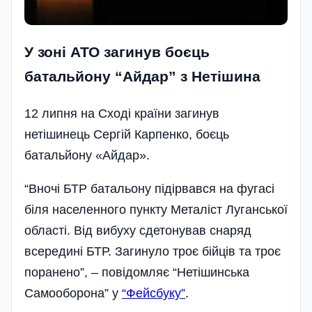
У зоні АТО загинув боєць
батальйону “Айдар” з Нетішина
12 липня на Сході країни загинув
нетішинець Сергій Карпенко, боєць
батальйону «Айдар».
“Вночі БТР батальону підірвався на фугасі
біля населенного пункту Металіст Луганської
області. Від вибуху сдетонував снаряд
всередині БТР. Загинуло троє бійців та троє
поранено”, – повідомляє “Нетішинська
Самооборона” у
“Фейсбуку”
.