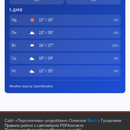
0%
0%
5 ДНІВ
Нд
12° / 26°
0%
Пн
13° / 30°
0%
Вт
16° / 27°
28%
Ср
10° / 24°
0%
Чт
12° / 25°
0%
Weather data by OpenWeather
Сайт «Перспектива» розроблено Олексієм
BinLiz
Гусаровим.
Правила роботи з сайтом
Архів PDF
Контакти
Політика конфіденційності
Реклама на сайті