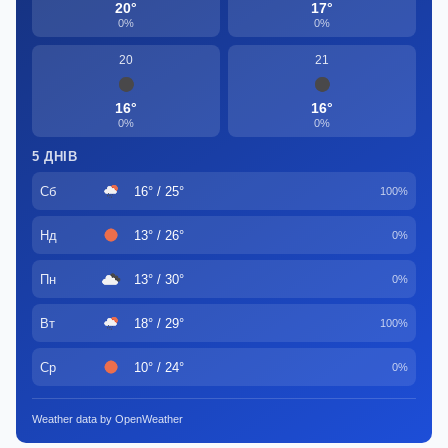
20°
17°
0%
0%
20
21
16°
16°
0%
0%
5 ДНІВ
Сб
16° / 25°
100%
Нд
13° / 26°
0%
Пн
13° / 30°
0%
Вт
18° / 29°
100%
Ср
10° / 24°
0%
Weather data by OpenWeather