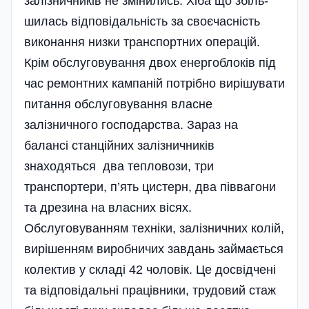
залі­зничників не змінились. Хіба що збі­ль­
шилась відповіда­ль­ність за своєчасність
виконання низки транспортних операцій.
Крім обслуговування двох енергоблоків під
час ремонтних кампаній потрібно вирішувати
питання обслуговування власне
залізничного господарства. Зараз на
балансі станційних залізничників
знаходяться два тепловози, три
транспортери, п’ять цистерн, два піввагони
та дрезина на власних вісях.
Обслуговуванням техніки, залізничних колій,
вирішенням виробничих завдань займається
колектив у складі 42 чоловік. Це досвідчені
та відповідальні працівники, трудовий стаж