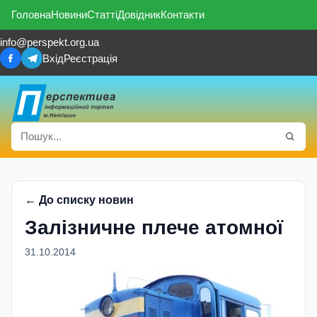
Головна
Новини
Статті
Довідник
Контакти
info@perspekt.org.ua
Вхід
Реєстрація
← До списку новин
Залізничне плече атомної
31.10.2014