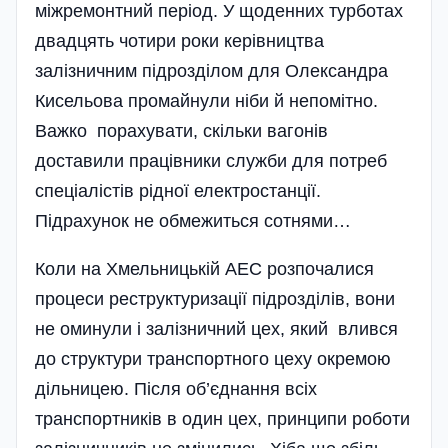
міжремонтний пе­ріод. У щоденних турботах
двадцять чотири роки керівництва
залізничним підрозділом для Олександра
Кисельова промайнули ніби й непомітно.
Важко порахувати, скільки вагонів
доставили праці­вники служби для потреб
спеціалістів рідної електростанції.
Підрахунок не обмежиться сотнями…
Коли на Хмельницькій АЕС розпочалися
процеси реструктуризації підро­зділів, вони
не оминули і залі­зничний цех, який влився
до структури транспортного цеху окремою
дільницею. Після об’єднання всіх
транспортників в один цех, принципи роботи