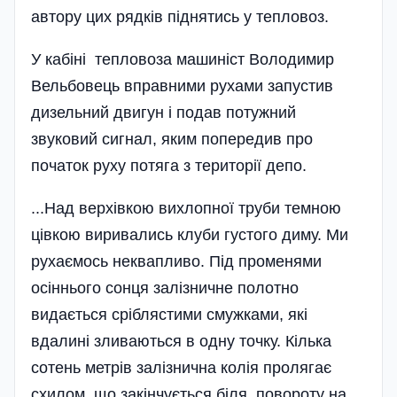
автору цих рядків піднятись у тепловоз.
У кабіні тепловоза машиніст Володимир
Вельбовець вправними рухами запустив
дизельний двигун і подав потужний
звуковий сигнал, яким попередив про
початок руху потяга з території депо.
...Над верхівкою вихлопної труби темною
цівкою виривались клуби густого диму. Ми
рухаємось неквапливо. Під променями
осіннього сонця залізничне полотно
видається сріблястими смужками, які
вдалині зливаються в одну точку. Кілька
сотень метрів залізнична колія пролягає
схилом, що закінчується біля повороту на