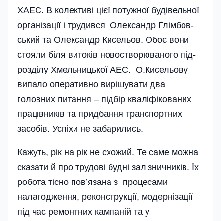
ХАЕС. В колективі цієї потужної будівельної
організації і трудився Олександр Глімбов­
ський та Олександр Кисе­льов. Обоє вони
стояли біля витоків новостворюваного під­
розділу Хмельницької АЕС. О.Кисельову
випало оперативно вирі­шувати два
головних питання – підбір квалі­фікованих
працівників та придбання транспортних
засобів. Успіхи не забарились.
Кажуть, рік на рік не схожий. Те саме можна
сказати й про трудові будні залізничників. Їх
робота тісно пов’язана з процесами
налагодження, реконструкції, модернізації
під час ремонтних кампаній та у