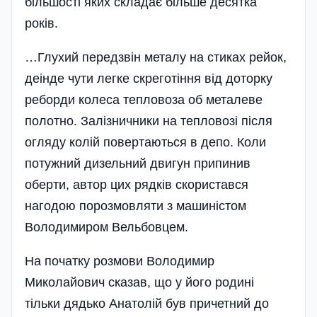
більшості яких складає більше десятка
років.
…Глухий передзвін металу на стиках рейок,
деінде чути легке скреготіння від доторку
реборди колеса тепловоза об металеве
полотно. Залізничники на тепловозі після
огляду колій повертаються в депо. Коли
потужний дизельний двигун припинив
оберти, автор цих рядків скористався
нагодою порозмовляти з машиністом
Володимиром Вельбовцем.
На початку розмови Володимир
Миколайович сказав, що у його родині
тільки дядько Анатолій був причетний до