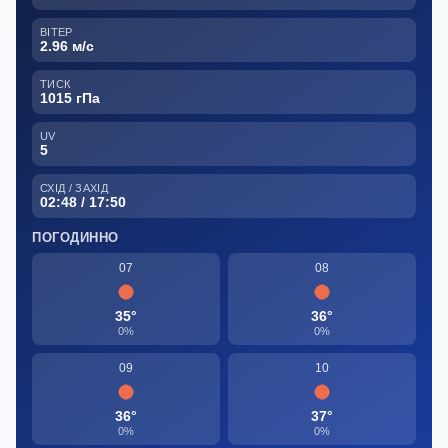
ВІТЕР
2.96 м/с
ТИСК
1015 гПа
UV
5
СХІД / ЗАХІД
02:48 / 17:50
ПОГОДИННО
07
08
35°
36°
0%
0%
09
10
36°
37°
0%
0%