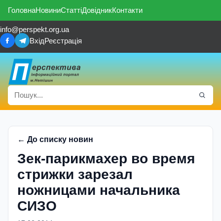
Головна
Новини
Статті
Довідник
Контакти
info@perspekt.org.ua
Вхід
Реєстрація
← До списку новин
Зек-парикмахер во время
стрижки зарезал
ножницами начальника
СИЗО