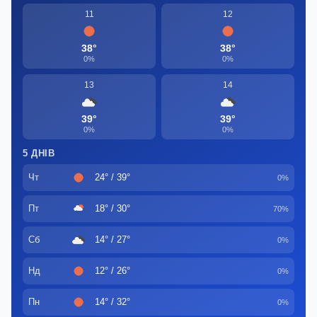
11
12
38°
38°
0%
0%
13
14
39°
39°
0%
0%
5 ДНІВ
Чт
24° / 39°
0%
Пт
18° / 30°
70%
Сб
14° / 27°
0%
Нд
12° / 26°
0%
Пн
14° / 32°
0%