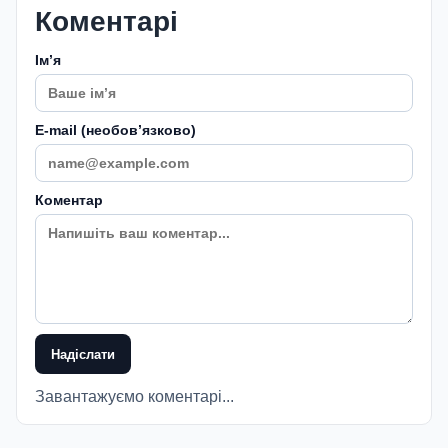
Коментарі
Імʼя
E-mail (необовʼязково)
Коментар
Надіслати
Завантажуємо коментарі...