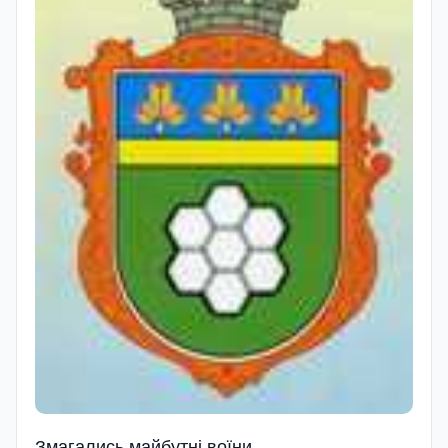
Змагались майбутні воїни