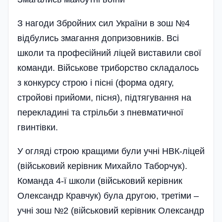
З нагоди Збройних сил України в зош №4
відбулись змагання допризовників. Всі
школи та професійний ліцей виставили свої
команди. Військове триборство складалось
з конкурсу строю і пісні (форма одягу,
стройові прийоми, пісня), підтягування на
перекладині та стрільби з пневматичної
гвинтівки.
У огляді строю кращими були учні НВК-ліцей
(військовий керівник Михайло Таборчук).
Команда 4-ї школи (військовий керівник
Олександр Кравчук) була другою, третіми –
учні зош №2 (військовий керівник Олександр