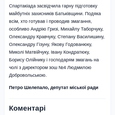
Спартакіада засвідчила гарну підготовку
майбутніх захисників Батьківщини. Подяка
всім, хто готував і проводив змагання,
особливо Андрію Гризі, Михайлу Таборчуку,
Олександру Кравчуку, Степану Василишину,
Олександру Гізуну, Якову Годованюку,
Миколі Матвійчуку, Івану Кондратюку,
Борису Олійнику і господарям змагань на
чолі з директором зош №4 Людмилою
Добровольською.
Петро Шелепало, депутат міської ради
Коментарі