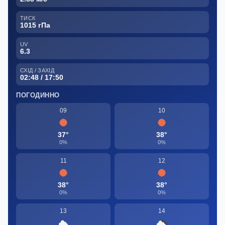
ТИСК
1015 гПа
UV
6.3
СХІД / ЗАХІД
02:48 / 17:50
ПОГОДИННО
09
10
37°
38°
0%
0%
11
12
38°
38°
0%
0%
13
14