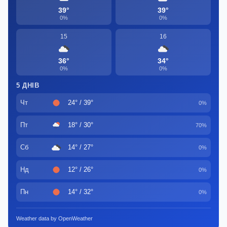
39°
39°
0%
0%
15
16
36°
34°
0%
0%
5 ДНІВ
Чт
24° / 39°
0%
Пт
18° / 30°
70%
Сб
14° / 27°
0%
Нд
12° / 26°
0%
Пн
14° / 32°
0%
Weather data by OpenWeather