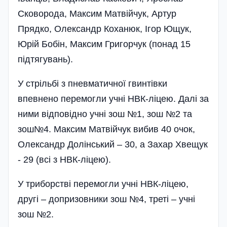
Сковорода, Максим Матвійчук, Артур
Прядко, Олександр Коханюк, Ігор Ющук,
Юрій Бобін, Максим Григорчук (понад 15
підтягувань).
У стрільбі з пневматичної гвинтівки
впевнено перемогли учні НВК-ліцею. Далі за
ними відповідно учні зош №1, зош №2 та
зош№4. Максим Матвійчук вибив 40 очок,
Олександр Долінський – 30, а Захар Хвещук
- 29 (всі з НВК-ліцею).
У триборстві перемогли учні НВК-ліцею,
другі – допризовники зош №4, треті – учні
зош №2.