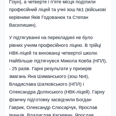
Гізун), а четверте і п’яте місця поділили
професійний ліцей та учні зош №1 (військові
керівники Яків Годованюк та Степан
Василишин).
У підтягуванні на перекладині не було
рівних учням професійного ліцею. В трійці
НВК-ліцей та вихованці четвертої школи.
Найбільше підтягнувся Микола Ковба (НПЛ),
- 25 разів. Гарні результати у призерів
змагань Яна Шиманського (зош №4),
Владислава Шатковського (НПЛ) і
Олександра Долінського (НВК-ліцей). Гарну
фізичну під­готовку засвідчили Богдан
Гаврик, Олександр Слюсарчук, Ярослав
Іванців, Владислав Каскевич, Ярослав