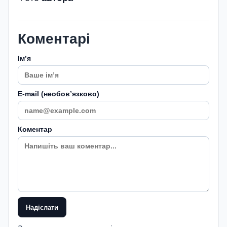
Коментарі
Імʼя
E-mail (необовʼязково)
Коментар
Надіслати