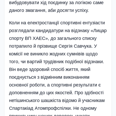
вибудовувати хід поєдинку за логікою саме
даного змагання, аби досягти успіху.
Коли на електростанції спор­тивні ентузіасти
розглядали кандидатури на відзнаку «Лицар
спорту ВП ХАЕС», до загального списку
потрапило й прізвище Сергія Савчука. У
комісії не виникло жодних сумнівів щодо
того, чи вартий труді­вник подібної відзнаки.
Він веде здоровий спосіб життя, який
поєднується з відмінним виконанням
основної роботи, а спортивні результати є
доповненням до цих якостей. Про здібності
нетішинського шашкіста відомо й учасникам
Спартакіад Атомпрофспілки. Не одному