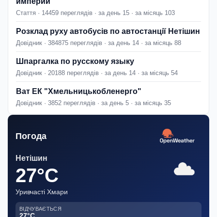
империи
Стаття · 14459 переглядів · за день 15 · за місяць 103
Розклад руху автобусів по автостанції Нетішин
Довідник · 384875 переглядів · за день 14 · за місяць 88
Шпаргалка по русскому языку
Довідник · 20188 переглядів · за день 14 · за місяць 54
Ват ЕК "Хмельницькобленерго"
Довідник · 3852 переглядів · за день 5 · за місяць 35
Погода
Нетішин
27°C
Уривчасті Хмари
ВІДЧУВАЄТЬСЯ
27°C