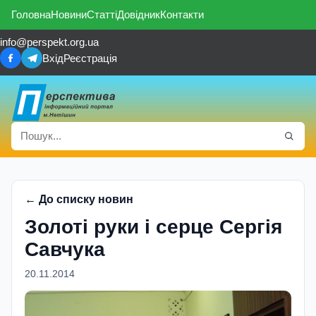
Головна
Новини
Статті
Довідник
Контакти
info@perspekt.org.ua
Вхід
Реєстрація
← До списку новин
Золоті руки і серце Сергія
Савчука
20.11.2014