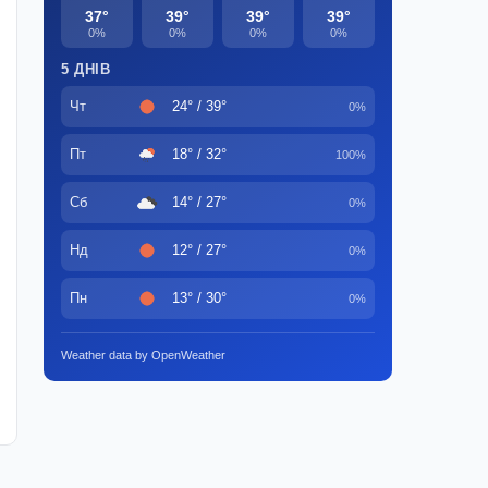
37°
39°
39°
39°
0%
0%
0%
0%
5 ДНІВ
Чт
24° / 39°
0%
Пт
18° / 32°
100%
Сб
14° / 27°
0%
Нд
12° / 27°
0%
Пн
13° / 30°
0%
Weather data by OpenWeather