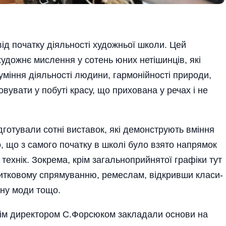
від початку діяльності художньої школи. Цей
удожнє мислення у сотень юних нетішинців, які
у­міння діяльності людини, гармо­нійності природи,
совувати у побуті красу, що прихована у речах і не
дготували сотні виставок, які демонструють вміння
о, що з самого початку в школі було взято напрямок
технік. Зокрема, крім загальноприйнятої графіки тут
итковому спрямуванню, ремеслам, від­кривши класи­
йну моди тощо.
шнім директором С.Форсюком закладали основи на