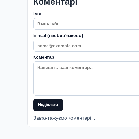
Коментарі
Імʼя
E-mail (необовʼязково)
Коментар
Надіслати
Завантажуємо коментарі...