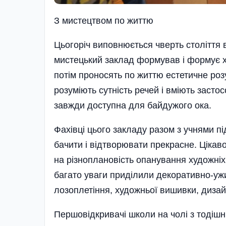
З мистецтвом по життю
Цьогоріч виповнюється чверть століття 
мистецький заклад формував і формує х
потім проносять по життю естети­чне роз
розуміють сут­ність речей і вміють засто
завжди доступна для байдужого ока.
Фахівці цього закладу разом з учнями пі
бачити і відтворювати прекрасне. Цікав
на різноплановість опанування художніх 
багато уваги приділили декоративно-уж
лозопле­тіння, худож­ньої вишивки, диза
Першовідкри­вачі школи на чолі з тоді