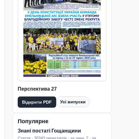
Перспектива 27
Усі випуски
Відкрити PDF
Популярне
Знані постаті Гощанщини
Стаття · 30243 переглядів · за день 7 · за