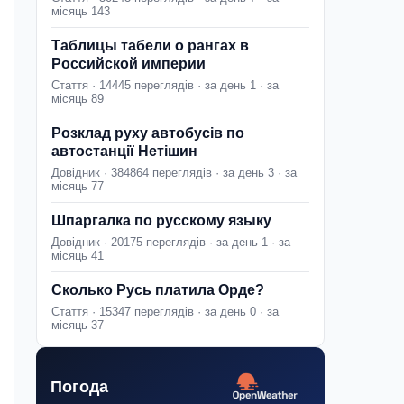
місяць 143
Таблицы табели о рангах в
Российской империи
Стаття · 14445 переглядів · за день 1 · за
місяць 89
Розклад руху автобусів по
автостанції Нетішин
Довідник · 384864 переглядів · за день 3 · за
місяць 77
Шпаргалка по русскому языку
Довідник · 20175 переглядів · за день 1 · за
місяць 41
Сколько Русь платила Орде?
Стаття · 15347 переглядів · за день 0 · за
місяць 37
Погода