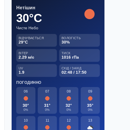
Нетішин
30°C
Чисте Небо
ВІДЧУВАЄТЬСЯ
ВОЛОГІСТЬ
29°C
30%
ВІТЕР
ТИСК
2.29 м/с
1016 гПа
UV
СХІД / ЗАХІД
1.9
02:48 / 17:50
ПОГОДИННО
06
07
08
09
30°
31°
32°
35°
0%
0%
0%
0%
10
11
12
13