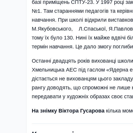
базі приміщень СПТУ-23. У 1997 році за
№1. Там стараннями педагогів та керівн
навчання. При школі відкрили виставков
М.Якубовського, Л.Спаської, Я.Павлович
тому їх було 130. Нині їх майже вдвічі 
термін навчання. Це дало змогу поглиби
Останні двадцять років вихованці школи
Хмельницька АЕС під гаслом «Ядерна ен
дістається не вихованцям цього закладу
рангу доводять, що спроможні не лише н
передавати у художніх образах своє ста
На знімку Віктора Гусарова
кілька мом