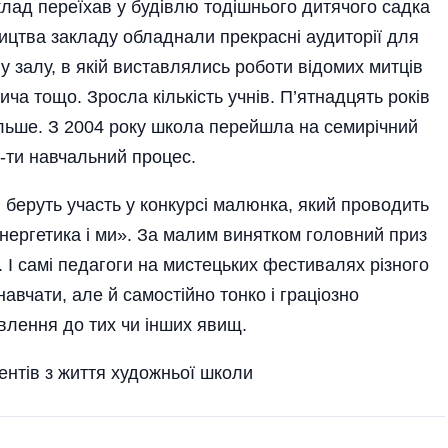
клад переїхав у будівлю тодішнього дитячого садка
ицтва закладу обладнали прекрасні аудиторії для
у залу, в якій виставлялись роботи відомих митців
а тощо. Зросла кількість учнів. П’ятнадцять років
більше. З 2004 року школа перейшла на семирічний
­-ти навчальний процес.
 беруть участь у конкурсі малюнка, який проводить
ергетика і ми». За малим винятком головний приз
. І самі педагоги на мистецьких фестивалях різного
авчати, але й самостійно тонко і граціозно
влення до тих чи інших явищ.
ентів з життя художньої школи