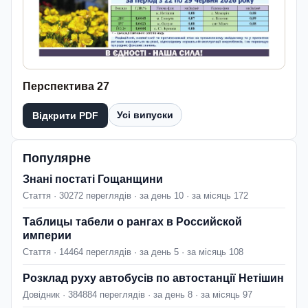
Перспектива 27
Усі випуски
Відкрити PDF
Популярне
Знані постаті Гощанщини
Стаття · 30272 переглядів · за день 10 · за місяць 172
Таблицы табели о рангах в Российской
империи
Стаття · 14464 переглядів · за день 5 · за місяць 108
Розклад руху автобусів по автостанції Нетішин
Довідник · 384884 переглядів · за день 8 · за місяць 97