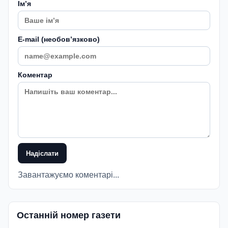
Імʼя
E-mail (необовʼязково)
Коментар
Надіслати
Завантажуємо коментарі...
Останній номер газети