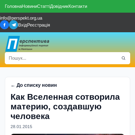
Головна
Новини
Статті
Довідник
Контакти
info@perspekt.org.ua
Вхід
Реєстрація
← До списку новин
Как Вселенная сотворила
материю, создавшую
человека
28.01.2015