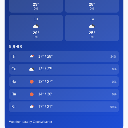
29°
28°
0%
0%
13
14
29°
25°
0%
6%
5 ДНІВ
Пт
17° / 29°
34%
Сб
13° / 27°
0%
Нд
12° / 27°
0%
Пн
14° / 30°
0%
Вт
17° / 31°
99%
Weather data by OpenWeather