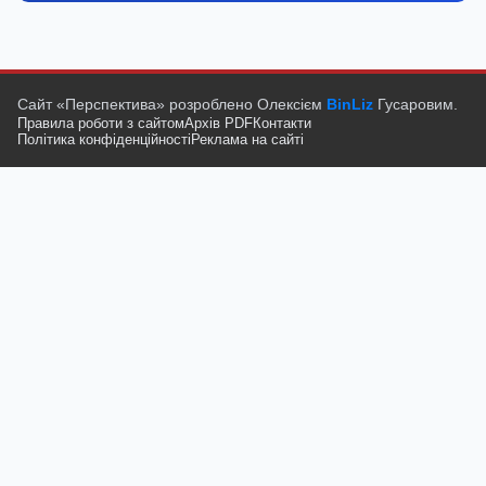
Сайт «Перспектива» розроблено Олексієм
BinLiz
Гусаровим.
Правила роботи з сайтом
Архів PDF
Контакти
Політика конфіденційності
Реклама на сайті