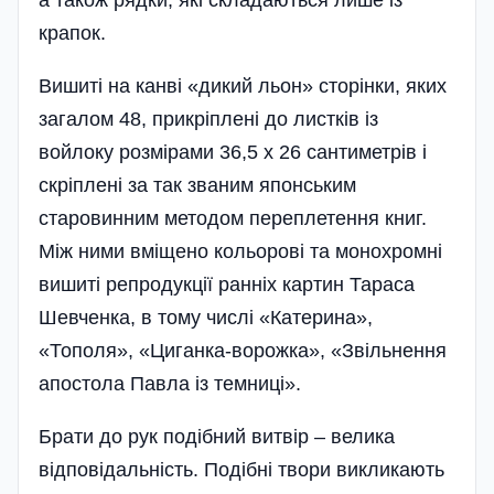
а також рядки, які складаються лише із
крапок.
Вишиті на канві «дикий льон» сторінки, яких
загалом 48, прикріплені до листків із
войлоку розмі­рами 36,5 х 26 сантиметрів і
скрі­плені за так званим японським
старовинним методом переплетення книг.
Між ними вміщено кольорові та монохромні
вишиті репродукції ранніх картин Тараса
Шевченка, в тому числі «Катерина»,
«Тополя», «Циганка-ворожка», «Звільнення
апостола Павла із темниці».
Брати до рук подібний витвір – велика
відповідальність. Подібні твори викликають