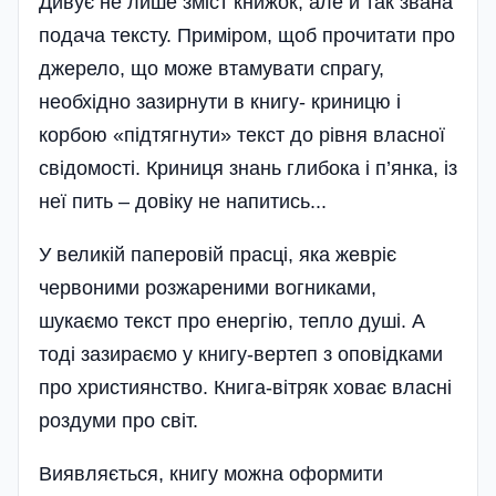
Дивує не лише зміст книжок, але й так звана
подача тексту. Приміром, щоб прочитати про
джерело, що може втамувати спрагу,
необхідно зазирнути в книгу- криницю і
корбою «підтягнути» текст до рівня власної
свідомості. Криниця знань глибока і п’янка, із
неї пить – довіку не напитись...
У великій паперовій прасці, яка жевріє
червоними розжареними вогниками,
шукаємо текст про енергію, тепло душі. А
тоді зазираємо у книгу-вертеп з оповідками
про християнство. Книга-вітряк ховає власні
роздуми про світ.
Виявляється, книгу можна оформити