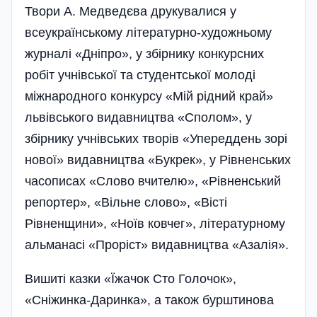
Твори А. Медведєва друкувалися у
всеукраїнському літературно-художньому
журналі «Дніпро», у збірнику конкурсних
робіт учнівської та студентської молоді
міжнародного конкурсу «Мій рідний край»
львівського видавництва «Сполом», у
збірнику учнівських творів «Упереддень зорі
нової» видавництва «Букрек», у Рівненських
часописах «Слово вчителю», «Рів­ненський
репортер», «Вільне слово», «Вісті
Рівненщини», «Ноїв ковчег», літературному
альманасі «Проріст» видавництва «Азалія».
Вишиті казки «Їжачок Сто Голочок»,
«Сніжинка-Даринка», а також бурштинова