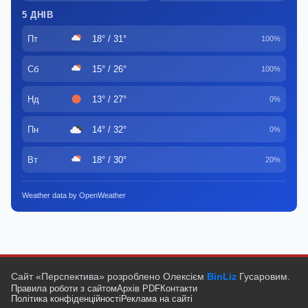
5 ДНІВ
Пт
18° / 31°
100%
Сб
15° / 26°
100%
Нд
13° / 27°
0%
Пн
14° / 32°
0%
Вт
18° / 30°
20%
Weather data by OpenWeather
Сайт «Перспектива» розроблено Олексієм
BinLiz
Гусаровим.
Правила роботи з сайтом
Архів PDF
Контакти
Політика конфіденційності
Реклама на сайті