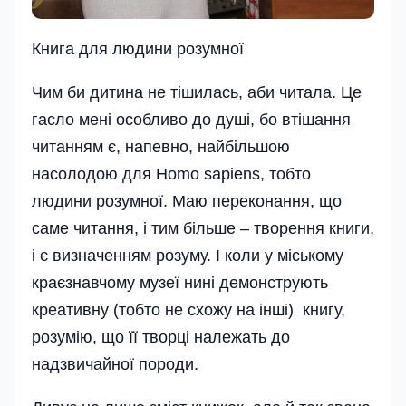
Книга для людини розумної
Чим би дитина не тішилась, аби читала. Це
гасло мені особливо до душі, бо втішання
читанням є, напевно, найбільшою
насолодою для Homo sapiens, тобто
людини розумної. Маю переконання, що
саме читання, і тим більше – творення книги,
і є визначенням розуму. І коли у міському
краєзнавчому музеї нині демонструють
креативну (тобто не схожу на інші) книгу,
розумію, що її творці належать до
надзвичайної породи.