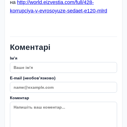
на
http://world.eizvestia.com/full/428-
korrupciya-v-evrosoyuze-sedaet-e120-mlrd
Коментарі
Імʼя
E-mail (необовʼязково)
Коментар