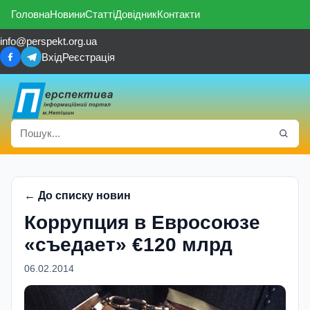
Головна
Новини
Статті
Довідник
Контакти
info@perspekt.org.ua
Вхід
Реєстрація
← До списку новин
Коррупция в Евросоюзе
«съедает» €120 млрд
06.02.2014