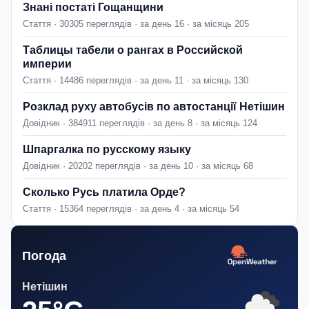
Знані постаті Гощанщини
Стаття · 30305 переглядів · за день 16 · за місяць 205
Таблицы табели о рангах в Российской
империи
Стаття · 14486 переглядів · за день 11 · за місяць 130
Розклад руху автобусів по автостанції Нетішин
Довідник · 384911 переглядів · за день 8 · за місяць 124
Шпаргалка по русскому языку
Довідник · 20202 переглядів · за день 10 · за місяць 68
Сколько Русь платила Орде?
Стаття · 15364 переглядів · за день 4 · за місяць 54
Погода
Нетішин