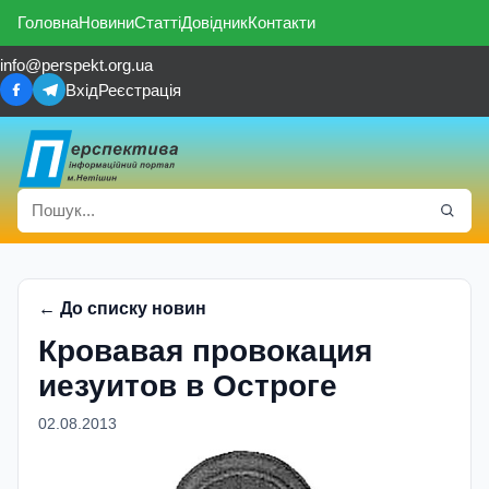
Головна
Новини
Статті
Довідник
Контакти
info@perspekt.org.ua
Вхід
Реєстрація
← До списку новин
Кровавая провокация
иезуитов в Остроге
02.08.2013