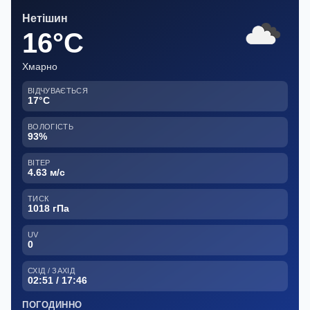
Нетішин
16°C
Хмарно
ВІДЧУВАЄТЬСЯ
17°C
ВОЛОГІСТЬ
93%
ВІТЕР
4.63 м/с
ТИСК
1018 гПа
UV
0
СХІД / ЗАХІД
02:51 / 17:46
ПОГОДИННО