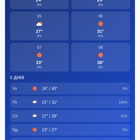
24°
24°
0%
0%
05
06
27°
31°
0%
0%
07
08
33°
36°
0%
0%
5 ДНІВ
Чт
24° / 40°
0%
Пт
21° / 31°
100%
Сб
17° / 28°
31%
Нд
13° / 27°
0%