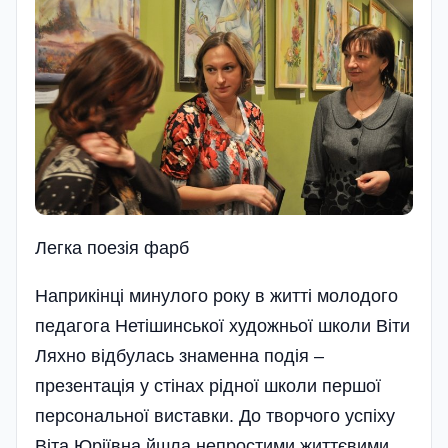
Легка поезiя фарб
Наприкінці минулого року в житті молодого
педагога Нетішинської художньої школи Віти
Ляхно відбулась знаменна подія –
презентація у стінах рідної школи першої
персональної виставки. До творчого успіху
Віта Юріївна йшла непрост­ими життєвими