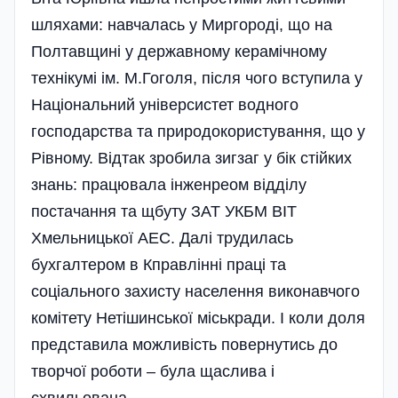
шляхами: на­в­чала­сь у Мир­горо­ді, що на
Полтавщині у державному керамічному
технікумі ім. М.Гоголя, після чого вступила у
Національний універсистет водного
господарства та природокористування, що у
Рівному. Відтак зробила зигзаг у бік стійких
знань: працювала інженреом відділу
постачання та щбуту ЗАТ УКБМ ВІТ
Хмельницької АЕС. Далі трудилась
бухгалтером в Кправлінні праці та
соціального захисту населення виконавчого
комітету Нетішинської міськради. І коли доля
представила можливість повернутись до
творчої роботи – була щаслива і
схвильована.