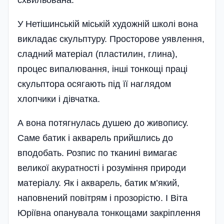
У Нетішинській міській художній школі вона
викладає скульптуру. Просторове уявлення,
сладний матеріал (пластилин, глина),
процес випалювання, інші тонкощі праці
скульптора осягають під її наглядом
хлопчики і дівчатка.
А вона потягнулась душею до живопису.
Саме батик і акварель прийшлись до
вподобать. Розпис по тканині вимагає
великої акуратності і розуміння природи
матеріалу. Як і акварель, батик м’який,
наповнений повітрям і прозорістю. І Віта
Юріївна опанувала тонкощами закрі­плення