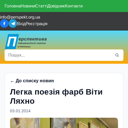
Головна
Новини
Статті
Довідник
Контакти
info@perspekt.org.ua
Вхід
Реєстрація
← До списку новин
Легка поезiя фарб Віти
Ляхно
03.01.2014