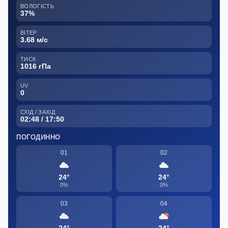
ВОЛОГІСТЬ
37%
ВІТЕР
3.68 м/с
ТИСК
1016 гПа
UV
0
СХІД / ЗАХІД
02:48 / 17:50
ПОГОДИННО
01
02
24°
24°
0%
0%
03
04