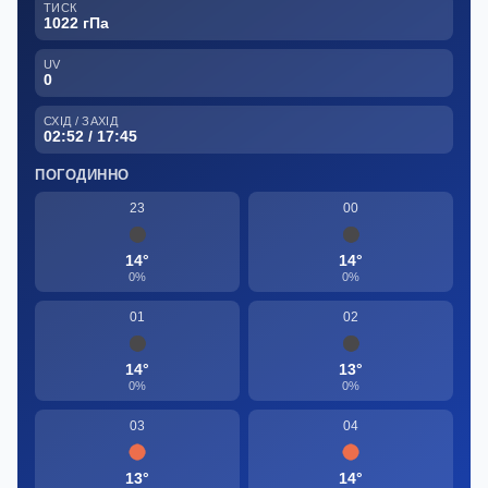
ТИСК
1022 гПа
UV
0
СХІД / ЗАХІД
02:52 / 17:45
ПОГОДИННО
23
00
14°
14°
0%
0%
01
02
14°
13°
0%
0%
03
04
13°
14°