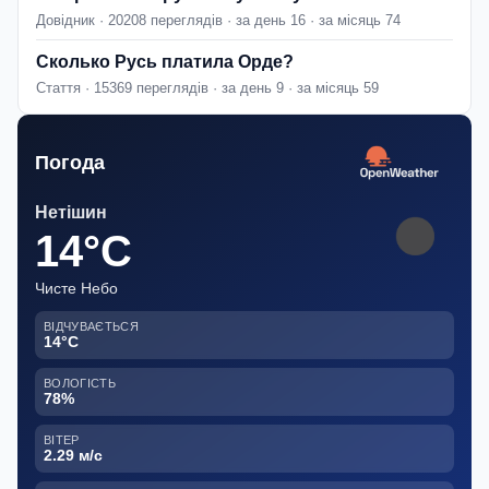
Довідник · 20208 переглядів · за день 16 · за місяць 74
Сколько Русь платила Орде?
Стаття · 15369 переглядів · за день 9 · за місяць 59
Погода
Нетішин
14°C
Чисте Небо
ВІДЧУВАЄТЬСЯ
14°C
ВОЛОГІСТЬ
78%
ВІТЕР
2.29 м/с