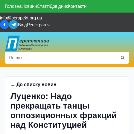
Головна
Новини
Статті
Довідник
Контакти
info@perspekt.org.ua
Вхід
Реєстрація
← До списку новин
Луценко: Надо
прекращать танцы
оппозиционных фракций
над Конституцией