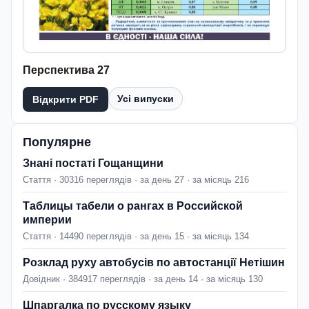
Перспектива 27
Усі випуски
Відкрити PDF
Популярне
Знані постаті Гощанщини
Стаття · 30316 переглядів · за день 27 · за місяць 216
Таблицы табели о рангах в Российской
империи
Стаття · 14490 переглядів · за день 15 · за місяць 134
Розклад руху автобусів по автостанції Нетішин
Довідник · 384917 переглядів · за день 14 · за місяць 130
Шпаргалка по русскому языку