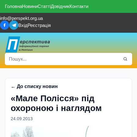
Головна
Новини
Статті
Довідник
Контакти
info@perspekt.org.ua
Вхід
Реєстрація
← До списку новин
«Мале Полісся» під
охороною і наглядом
24.09.2013