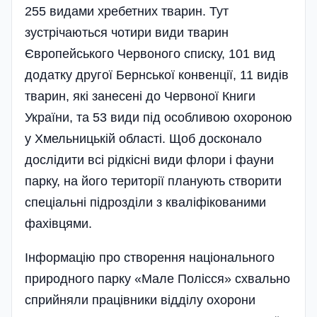
255 видами хребетних тварин. Тут
зустрічаються чотири види тварин
Європейського Черво­ного списку, 101 вид
додатку другої Бернської конвенції, 11 видів
тварин, які занесені до Червоної Книги
України, та 53 види під особливою охороною
у Хмельницькій області. Щоб досконало
дослідити всі рід­кісні види флори і фауни
парку, на його території планують створити
спеціальні підрозділи з кваліфіко­ваними
фахівцями.
Інформацію про створення національного
природного парку «Мале Полісся» схвально
сприйняли працівники відділу охорони