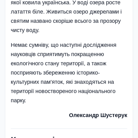
якої ковила українська. У воді озера росте
латаття біле. Живиться озеро джерелами і
святим названо скоріше всього за прозору
чисту воду.
Немає сумніву, що наступні дослідження
науковців сприятимуть покращенню
екологічного стану території, а також
посприяють збе­реженню історико-
культурних пам’яток, які знаходятьс­я на
території новоствореного національного
парку.
Олександр Шустерук