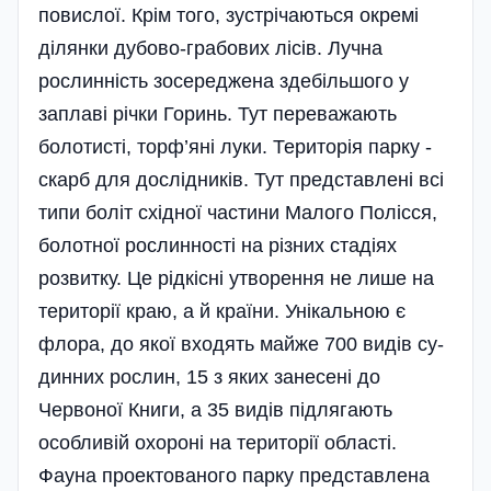
пови­слої. Крім того, зустрічаються окре­мі
ділянки дубово-грабових лісів. Лучна
рослинність зосереджена зде­більшого у
заплаві річки Горинь. Тут переважають
болотисті, торф’яні луки. Територія парку -
скарб для до­слідників. Тут представлені всі
типи боліт східної частини Малого Поліс­ся,
болотної рослинності на різних стадіях
розвитку. Це рідкісні утво­рення не лише на
території краю, а й країни. Унікальною є
флора, до якої входять майже 700 видів су­
динних рослин, 15 з яких занесені до
Червоної Книги, а 35 видів підлягають
особливій охороні на території області.
Фауна проектованого парку пред­ставлена