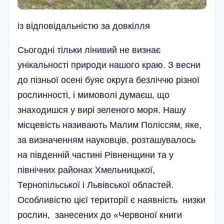
iз вiдповiдальнiстю за довкiлля
Сьогодні тільки лінивий не визнає
унікальності природи нашого краю. З весни
до пізньої осені буяє округа безліччю різної
рослинності, і мимоволі думаєш, що
знаходишся у вирі зеленого моря. Нашу
місцевість називають Малим Поліссям, яке,
за визначенням науковців, розташувалось
на південній частині Рівненщини та у
північних районах Хмельницької,
Тернопільської і Львівської областей.
Особливістю цієї території є наявність низки
рослин, занесених до «Червоної книги