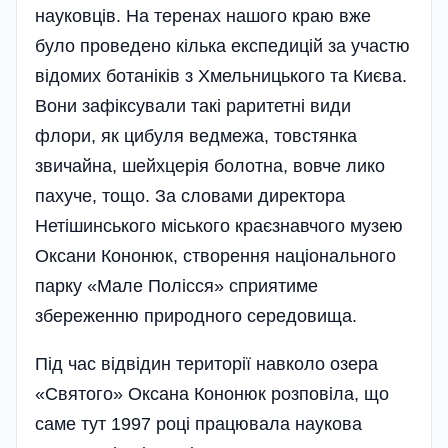
науковців. На теренах нашого краю вже
було проведено кілька експедицій за участю
відомих ботаніків з Хмельницького та Києва.
Вони зафіксували такі раритетні види
флори, як цибуля ведмежа, товстянка
звичайна, шейхцерія болотна, вовче лико
пахуче, тощо. За словами директора
Нетішинського міського краєзнавчого музею
Оксани Кононюк, створення національного
парку «Мале Полісся» сприятиме
збереженню природного середо­вища.
Під час відвідин території навколо озера
«Святого» Оксана Кононюк розповіла, що
саме тут 1997 році працювала наукова