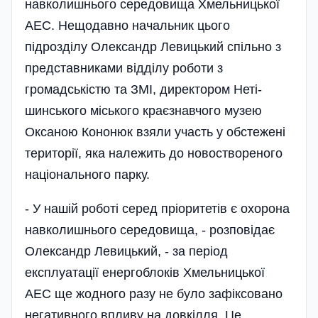
навколишнього середовища Хмельницької
АЕС. Нещодавно начальник цього
підрозділу Олександр Левицький спіль­но з
представниками відділу роботи з
громадськістю та ЗМІ, директором Неті­
шинського міського краєзнавчого музею
Оксаною Кононюк взяли участь у обстежені
території, яка належить до новоствореного
національного парку.
- У нашій роботі серед пріоритетів є охорона
навколишнього середовища, - розпові­дає
Олександр Леви­цький, - за період
експлуатації енергоблоків Хмельницької
АЕС ще жодного разу не було зафіксовано
негативного впливу на довкілля. Це