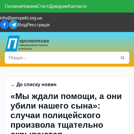
Головна
Новини
Статті
Довідник
Контакти
info@perspekt.org.ua
Вхід
Реєстрація
← До списку новин
«Мы ждали помощи, а они
убили нашего сына»:
случаи полицейского
произвола тщательно