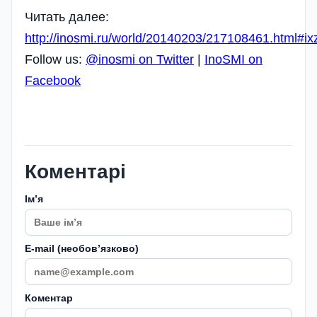
Читать далее:
http://inosmi.ru/world/20140203/217108461.html#i
Follow us:
@inosmi on Twitter
|
InoSMI on
Facebook
Коментарі
Імʼя
E-mail (необовʼязково)
Коментар