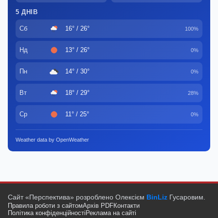
5 ДНІВ
Сб
16° / 26°
100%
Нд
13° / 26°
0%
Пн
14° / 30°
0%
Вт
18° / 29°
28%
Ср
11° / 25°
0%
Weather data by OpenWeather
Сайт «Перспектива» розроблено Олексієм
BinLiz
Гусаровим.
Правила роботи з сайтом
Архів PDF
Контакти
Політика конфіденційності
Реклама на сайті