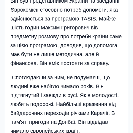
Він був представником України на засіданні
Єврокомісії стосовно потреб допомоги, яка
здійснюється за програмою TASIS. Майже
шість годин Максим Григорович вів
предметну розмову про потреби країни саме
за цією програмою, доводив, що допомога
має бути не лише методична, але й
фінансова. Він вміє постояти за справу.
Споглядаючи за ним, не подумаєш, що
людині вже набігло чимало років. Він
підтягнутий і завжди в русі. Як в молодості,
любить подорожі. Найбільші враження від
байдарочних переходів річками Карелії. В
пам’яті пригоди на Донбаї. Він відвідав
чимало європейських країн.