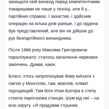
захищати свій винахід перед компетентними
товаришами не лише у техніці, але й у...
партій­них справах. І захистив, і здійснив
операцію на кілька днів раніше. І до ордена
був представлений, але він не дійшов до
рук безпартійного винахідника.
Після 1986 року Максима Григоровича
паралізувало: сталось запалення нервових
закінчень. Думав, каюк.
Благо, хтось запропонував йому виїхати з
сім’єю у Монголію, там, мовляв, клімат
підходящий. Там біля Улан-Батора в степу
стояла парогазова станція. Шум від неї – на
всю округу. «Я придумав глушник,