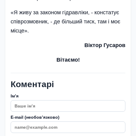
«Я живу за законом гідравліки, - констатує
співрозмовник, - де більший тиск, там і моє
місце».
Віктор Гусаров
Вітаємо!
Коментарі
Імʼя
E-mail (необовʼязково)