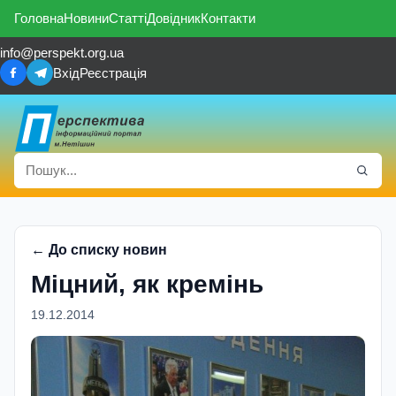
Головна
Новини
Статті
Довідник
Контакти
info@perspekt.org.ua
Вхід
Реєстрація
← До списку новин
Мiцний, як кремiнь
19.12.2014