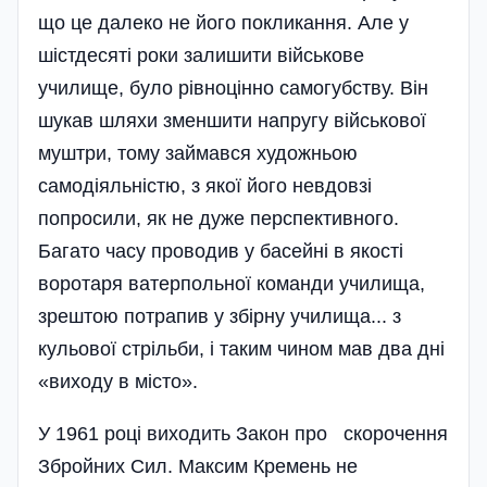
що це далеко не його покликання. Але у
шістдесяті роки залишити військове
училище, було рівноцінно самогубству. Він
шукав шляхи зменшити напругу військової
муштри, тому займався художньою
самодіяльністю, з якої його невдовзі
попросили, як не дуже перспективного.
Багато часу проводив у басейні в якості
воротаря ватерпольної команди училища,
зрештою потрапив у збірну училища... з
кульової стрільби, і таким чином мав два дні
«виходу в місто».
У 1961 році виходить Закон про скорочення
Збройних Сил. Максим Кремень не