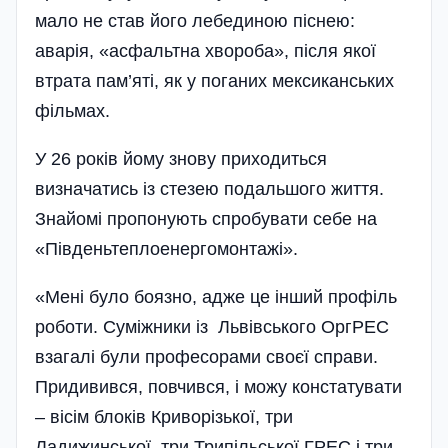
мало не став його лебединою піснею:
аварія, «асфальтна хвороба», після якої
втрата пам’яті, як у поганих мексиканських
фільмах.
У 26 років йому знову приходиться
визначатись із стезею подальшого життя.
Знайомі пропонують спробувати себе на
«Південьтепло­енергомонтажі».
«Мені було боязно, адже це інший профіль
роботи. Суміжники із Львівського ОргРЕС
взагалі були професорами своєї справи.
Придивився, повчився, і можу констатувати
– вісім блоків Криворізької, три
Ладижинської, три Трипільської ГРЕС і три