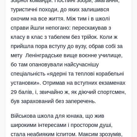
збірної команди. Постійні збори, змагання,
туристичні походи, до яких залишився
охочим на все життя. Між тим і в школі
справи йшли непогано: перескакував з
класу в клас з табелем без трійок. Коли ж
прийшла пора вступу до вузу, обрав собі за
мету Ленінградське вище воєнне училище,
бо там опановували найсучаснішу
спеціальність «ядерні та теплові корабельні
установки». Отримав на вступних екзаменах
29 балів, і, звичайно ж, як діючий спортсмен,
був зарахований без заперечень.
Військова школа для юнака, що жив
широкими інтересами і простором душі,
стала неабияким іспитом. Максим зрозумів,