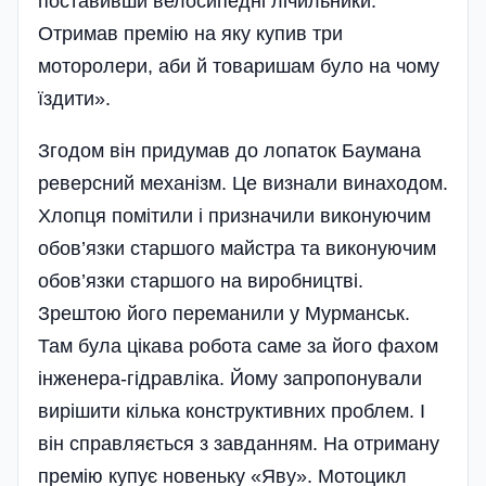
поставивши велосипедні лічильники.
Отримав премію на яку купив три
моторолери, аби й товаришам було на чому
їздити».
Згодом він придумав до лопаток Баумана
реверсний механізм. Це визнали винаходом.
Хлопця помітили і призначили виконуючим
обов’язки старшого майстра та виконуючим
обов’язки старшого на виробництві.
Зрештою його переманили у Мурманськ.
Там була цікава робота саме за його фахом
інженера-гідравліка. Йому запропонували
вирішити кілька конструктивних проблем. І
він справляється з завданням. На отриману
премію купує новеньку «Яву». Мотоцикл