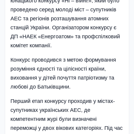
юнацького конкурсу «Ні – війні!», який було
проведено серед молоді міст – супутників
АЕС та регіонів розташування атомних
станцій України. Організатором конкурсу є
ДП «НАЕК «Енергоатом» та профспілковий
комітет компанії.
Конкурс проводився з метою формування
розуміння єдності та цілісності країни,
виховання у дітей почуття патріотизму та
любові до Батьківщини.
Перший етап конкурсу проходив у мiстах-
супутниках українських АЕС, де
компетентним журі були визначені
переможці у двох вікових категоріях. Під час