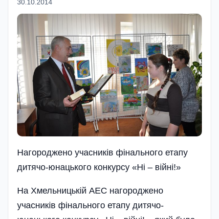
30.10.2014
Нагороджено учасників фінального етапу
дитячо-юнацького конкурсу «Ні – війні!»
На Хмельницькій АЕС нагоро­джено
учасників фінального етапу дитячо-