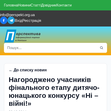
Головна
Новини
Статті
Довідник
Контакти
info@perspekt.org.ua
Вхід
Реєстрація
← До списку новин
Нагороджено учасників
фінального етапу дитячо-
юнацького конкурсу «Ні –
війні!»