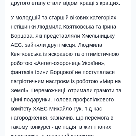
другого етапу стали відомі кращі з кращих.
У молодшій та старшій вікових категоріях
нетішинки Людмила Квятковська та Ірина
Борцова, які представляли Хмельницьку
АЕС, зайняли другі місця. Людмила
Квятковська із яскравою та оптимістичною
роботою «Ангел-охоронець України»,
фантазія Іри­ни Борцової не поступалася
патріотичним настроєм із роботою «Мир на
Зе­млі». Переможниці отримали грамоти та
цінні подарунки. Голова профспілкового
комітету ХАЕС Михайло Гук, під час
нагородження, зазначив, що перемога в
такому конкурсі - це подія в житті юних
художників, а трудовий колектив