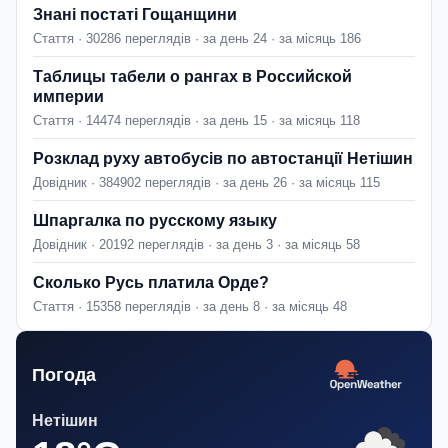
Знані постаті Гощанщини
Стаття · 30286 переглядів · за день 24 · за місяць 186
Таблицы табели о рангах в Российской
империи
Стаття · 14474 переглядів · за день 15 · за місяць 118
Розклад руху автобусів по автостанції Нетішин
Довідник · 384902 переглядів · за день 26 · за місяць 115
Шпаргалка по русскому языку
Довідник · 20192 переглядів · за день 3 · за місяць 58
Сколько Русь платила Орде?
Стаття · 15358 переглядів · за день 8 · за місяць 48
Погода
Нетішин