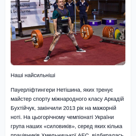
Наші найсильніші
Пауерліфтингери Нетішина, яких тренує
майстер спорту міжнародного класу Аркадій
Бухтійчук, закінчили 2013 рік на мажорній
ноті. На цьогорічному чемпіонаті України
група наших «силовиків», серед яких кілька
працівників Хмельницької АЕС, відбиралась