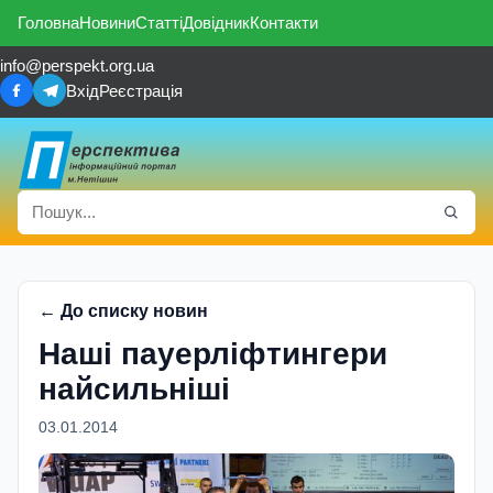
Головна
Новини
Статті
Довідник
Контакти
info@perspekt.org.ua
Вхід
Реєстрація
← До списку новин
Наші пауерліфтингери
найсильніші
03.01.2014